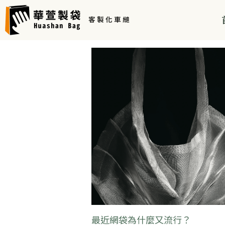
客 製 化 車 縫 
全部
最新活動
毛氈布袋
特多