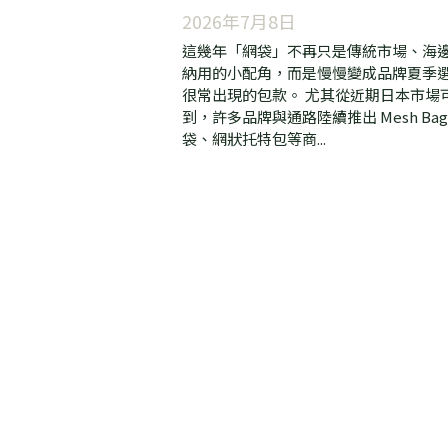
最近網袋為什麼又流行？
2026年7月8日
這幾年「網袋」不再只是傳統市場、海
納用的小配角，而是慢慢變成品牌夏季
很常出現的包款。 尤其從近期日本市場
到，許多品牌與通路陸續推出 Mesh Ba
袋、網狀托特包等商...