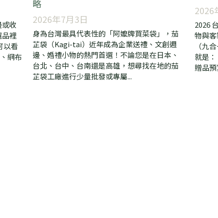
【台灣味文創】客製化茄芷袋訂製全攻
202
略
202
2026年7月3日
邊或收
202
身為台灣最具代表性的「阿嬤牌買菜袋」，茄
選品裡
物與客
芷袋（Kagi-tai）近年成為企業送禮、文創週
可以看
（九合
邊、婚禮小物的熱門首選！不論您是在日本、
g、網布
就是：
台北、台中、台南還是高雄，想尋找在地的茄
贈品預算
芷袋工廠進行少量批發或專屬...