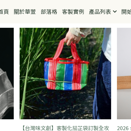
首頁
關於華萱
部落格
客製實例
產品列表
開
龍
客製化環保袋
不織布袋
帆布袋
麻布袋
保溫保冷袋