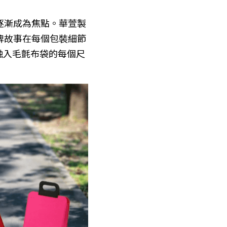
逐漸成為焦點。華萱製
牌故事在每個包裝細節
融入毛氈布袋的每個尺