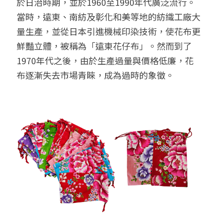
於日治時期，並於1960至1990年代廣泛流行。
➢杜邦紙袋
當時，遠東、南紡及彰化和美等地的紡織工廠大
➢水洗牛皮紙袋
量生產，並從日本引進機械印染技術，使花布更
鮮豔立體，被稱為「遠東花仔布」。然而到了
➢咖啡渣/軟木袋
1970年代之後，由於生產過量與價格低廉，花
➢化妝盥洗包/收納袋
布逐漸失去市場青睞，成為過時的象徵。
➢皮革包袋
➢網布袋
➢台灣茄芷袋
➢台灣CORDURA®尼龍布包
➢好神Q版神明公仔