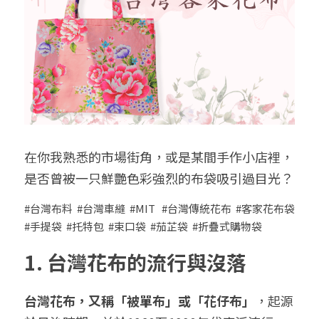
➢保溫保冷袋
➢打樣和樣品
➢布料介紹
繁體中文
➢潛水布袋
➢刀模下載
➢印刷介紹
繁體中文
LINE@客服
➢杯袋/餐具袋
➢常見Q&A
➢配件介紹
➢野餐墊
在你我熟悉的市場街角，或是某間手作小店裡，
➢尼龍&牛津布袋
是否曾被一只鮮艷色彩強烈的布袋吸引過目光？ 
➢毛氈布袋
#
台灣布料  #台灣車縫  #MIT   #台灣傳統花布  #客家花布袋 
➢編織袋
#手提袋  #托特包  #束口袋  #茄芷袋  #折疊式購物袋
1. 
台灣花布的流行與沒落
➢針織袋
➢麻布袋
台灣花布，又稱「被單布」或「花仔布」
，起源