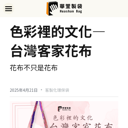
首頁
色彩裡的文化—
關於華萱
台灣客家花布
部落格
客製實例
花布不只是花布
產品列表
開始訂做
➢全款式總覽
·
2025年4月21日
客製化環保袋
➢不織布袋
聯絡我們
➢訂製流程
➢帆布袋
➢印刷須知
線上詢價
➢束口袋
➢布料/印刷/配件
搜索