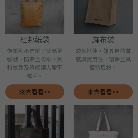
➢杜邦紙袋
➢水洗牛皮紙袋
➢咖啡渣/軟木袋
杜邦紙袋
麻布袋
➢化妝盥洗包/收納袋
像紙卻不是紙？比紙更
透氣性佳，兼具自然質
➢皮革包袋
強韌，防撕且防水，獨
感與實用性，環保且具
特紋路及質感讓人愛不
獨特風格。
➢網布袋
釋手。
➢台灣茄芷袋
來去看看>>
來去看看>>
➢台灣CORDURA®尼龍布包
➢好神Q版神明公仔