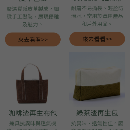
耐磨不易撕裂、輕盈防
嚴選質感皮革製成，細
潑水，常用於軍用產品
緻手工縫製，展現優雅
和戶外用
品
。
及魅力。
來去看看>>
來去看看>>
綠茶渣再生包
咖啡渣再生布包
兼具抗異味與透氣機
抗異味、透氣性佳。廢