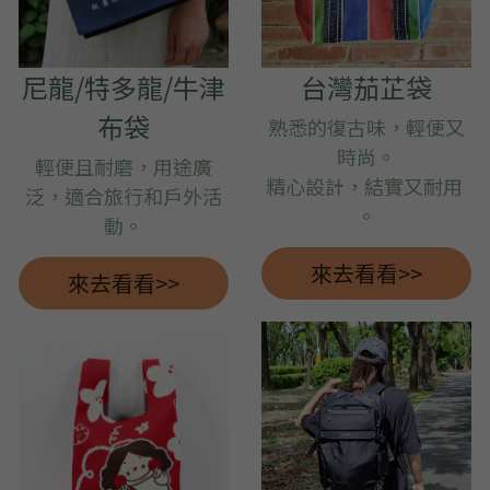
尼龍/特多龍/牛津
台灣茄芷袋
布袋
熟悉的復古味
，輕便又
時尚
。
輕便且耐磨，用途廣
精心設計，結實
又
耐用
泛，適合旅行和戶外活
。
動。
來去看看>>
來去看看>>