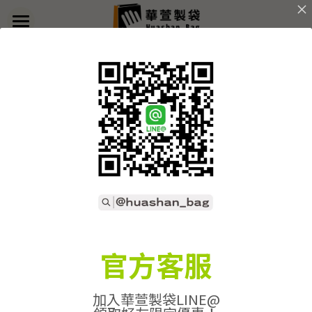
×
部落格分類
首頁
關於華萱
所有博客分類
部落格
客製實例
產品列表
開始訂做
➢全款式總覽
➢不織布袋
聯絡我們
➢訂製流程
官方客服
➢帆布袋
➢印刷須知
線上詢價
加入華萱製袋LINE@
➢束口袋
➢布料/印刷/配件
搜索