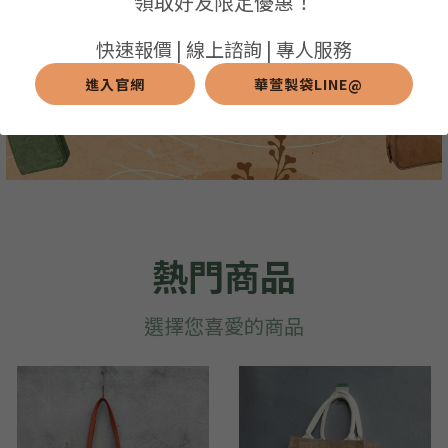
領取好友限定優惠！
➢保溫保冷袋
➢打樣和樣品
➢布料介紹
繁體中文
快速報價 | 線上諮詢 | 專人服務
➢潛水布袋
➢刀模下載
➢印刷介紹
進入官網
華萱製袋LINE@
繁體中文
LINE@客服
➢杯袋/餐具袋
➢常見Q&A
➢配件介紹
➢野餐墊
➢尼龍&牛津布袋
熱門商品
➢毛氈布袋
➢編織袋
選擇您喜愛的商品
➢針織袋
➢麻布袋