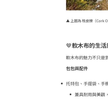
▲ 上圖為 
栓皮櫟（Cork 
🤎
軟木布的生活
軟木布的魅力不只是
包包與配件
托特包、手提袋、手
兼具耐用與美觀