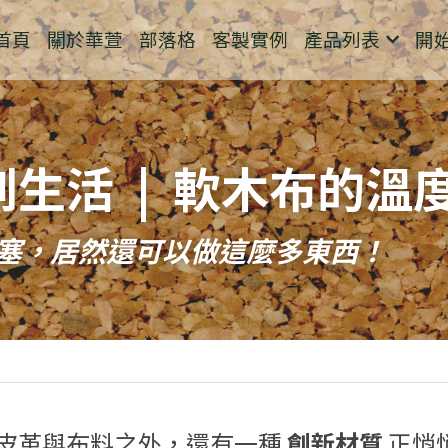
首頁
關於華萱
部落格
客製實例
產品列表
開
生活  |  軟木布的
塞，居然還可以做這麼多東西！
皮革與布料之外，還有一種 
創新材質 
正悄