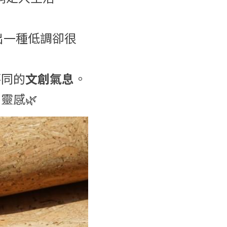
，還帶著獨特的自然紋理，呈現出一種低調卻很 
不同的
文創氣息
。
用靈感
🌿