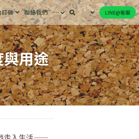
始訂做
聯絡我們
…
LINE@客服
溫度與用途
悄走入生活——