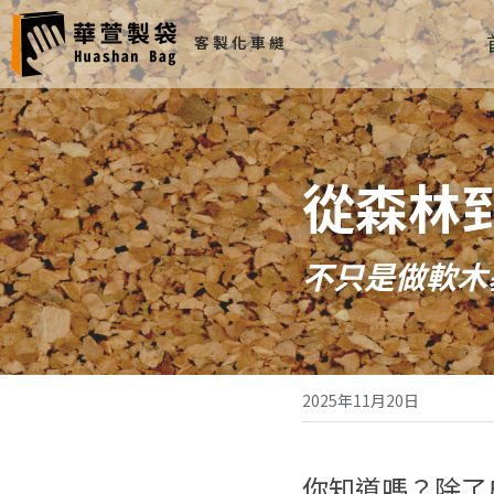
客 製 化 車 縫 
從森林到
不只是做軟木
2025年11月20日
你知道嗎？除了