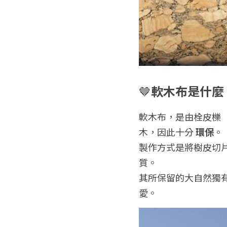
🤎
軟木布是什麼
軟木布，是由栓皮櫟（C
木，因此十分 
環保
。
製作方式是將樹皮切
質。
其所保留的大自然獨
愛。