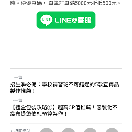
➢杜邦紙袋
時回傳優惠碼， 單筆訂單滿5000元折抵500元。
➢水洗牛皮紙袋
➢咖啡渣/軟木袋
➢化妝盥洗包/收納袋
➢皮革包袋
➢網布袋
上一篇
➢台灣茄芷袋
招生季必備：學校補習班不可錯過的5款宣傳品
製作推薦！
➢台灣CORDURA®尼龍布包
下一篇
【禮盒包裝攻略①】超高CP值推薦！客製化不
➢好神Q版神明公仔
織布提袋依您預算製作！
返回網站