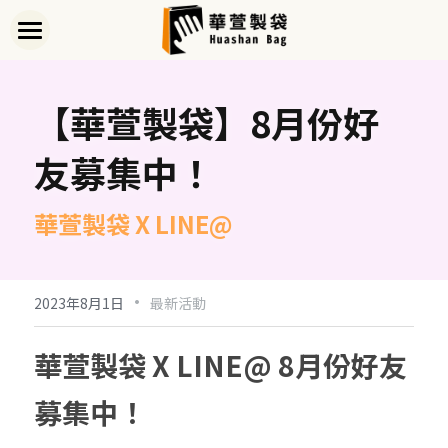
首頁
【華萱製袋】8月份好
關於華萱
友募集中！
部落格
客製實例
華萱製袋 X LINE@
產品列表
·
開始訂做
➢全款式總覽
2023年8月1日
最新活動
➢不織布袋
聯絡我們
➢訂製流程
華萱製袋 X LINE@ 8月份好友
➢帆布袋
➢印刷須知
線上詢價
募集中！
➢束口袋
➢布料/印刷/配件
搜索