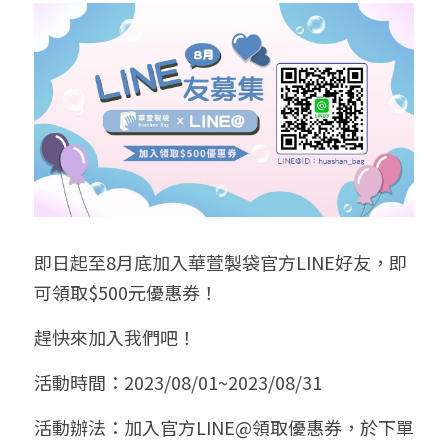
➢保溫保冷袋
➢打樣和樣品
➢布料介紹
繁體中文
➢潛水布袋
➢刀模下載
➢印刷介紹
繁體中文
LINE@客服
➢杯袋/餐具袋
➢常見Q&A
➢配件介紹
➢野餐墊
➢尼龍&牛津布袋
即日起至8月底加入華萱製袋官方LINE好友，即
➢毛氈布袋
可領取$500元優惠券！
➢編織袋
趕快來加入我們吧！
➢針織袋
活動時間：2023/08/01~2023/08/31
➢麻布袋
活動辦法：加入官方LINE@領取優惠券，於下單