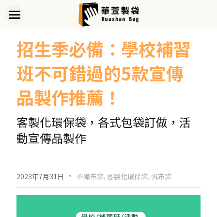
首頁
招生季必備：學校補習
關於華萱
班不可錯過的5款宣傳
部落格
品製作推薦！
客製實例
客製化環保袋，各式包袋訂做，活
產品列表
動宣傳品製作
開始訂做
➢全款式總覽
➢不織布袋
聯絡我們
➢訂製流程
·
2023年7月31日
不織布袋,
客製化環保袋,
帆布袋
➢帆布袋
➢印刷須知
線上詢價
➢束口袋
➢布料/印刷/配件
搜索