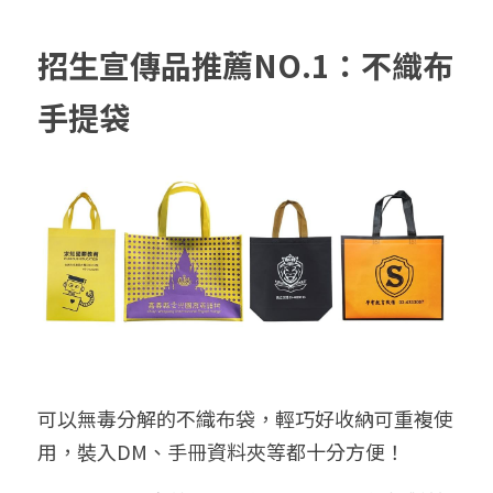
➢杜邦紙袋
➢水洗牛皮紙袋
招生宣傳品推薦NO.1：不織布
➢咖啡渣/軟木袋
手提袋
➢化妝盥洗包/收納袋
➢皮革包袋
➢網布袋
➢台灣茄芷袋
➢台灣CORDURA®尼龍布包
➢好神Q版神明公仔
可以無毒分解的不織布袋，輕巧好收納可重複使
用，裝入DM、手冊資料夾等都十分方便！