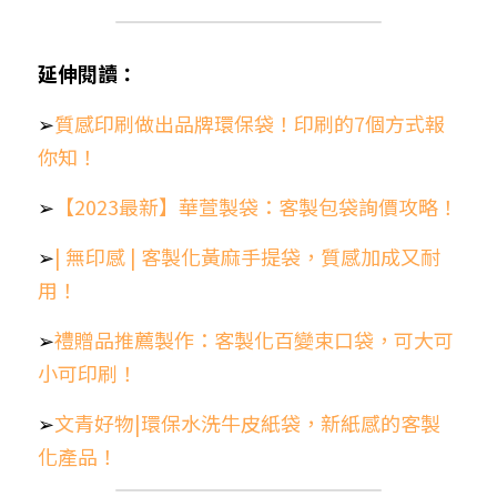
延伸閱讀：
➢
質感印刷做出品牌環保袋！印刷的7個方式報
你知！
➢
【2023最新】華萱製袋：客製包袋詢價攻略！
➢
| 無印感 | 客製化黃麻手提袋，質感加成又耐
用！
➢
禮贈品推薦製作：客製化百變束口袋，可大可
小可印刷！
➢
文青好物|環保水洗牛皮紙袋，新紙感的客製
化產品！