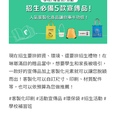
➢保溫保冷袋
➢打樣和樣品
➢布料介紹
繁體中文
➢潛水布袋
➢刀模下載
➢印刷介紹
繁體中文
LINE@客服
➢杯袋/餐具袋
➢常見Q&A
➢配件介紹
➢野餐墊
現在招生要拚師資、環境、還要拚招生禮物！在
➢尼龍&牛津布袋
琳瑯滿目的贈品當中，想要學生和家長被吸引，
➢毛氈布袋
一款好的宣傳品加上客製化元素就可以讓您脫穎
而出！客製化可以自訂尺寸、印刷、材質配件
➢編織袋
等，也可以依預算為您做推薦！
➢針織袋
#客製化印刷 #活動宣傳品 #環保袋 #招生活動 #
➢麻布袋
學校補習班