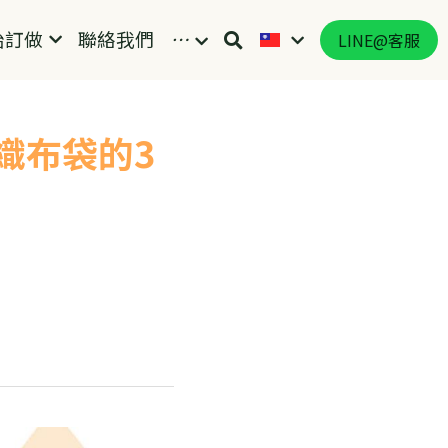
始訂做
聯絡我們
…
LINE@客服
織布袋的3