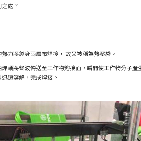
別之處？
的熱力將袋身兩層布焊接， 故又被稱為熱壓袋。
由焊頭將聲波傳送至工作物熔接面，瞬間使工作物分子產
料迅速溶解，完成焊接。