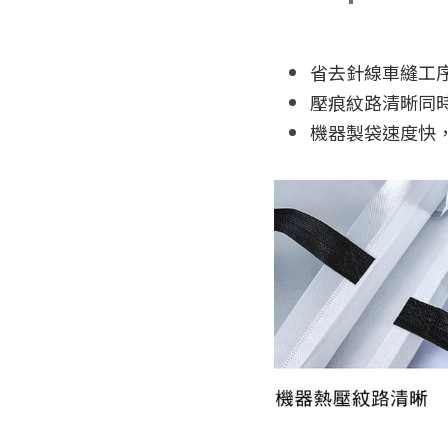
省去針線車縫工
壓痕紋路清晰同
機器製袋速度快