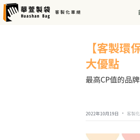
客 製 化 車 縫 
【客製環
大優點
最高CP值的品
·
2022年10月19日
客製化