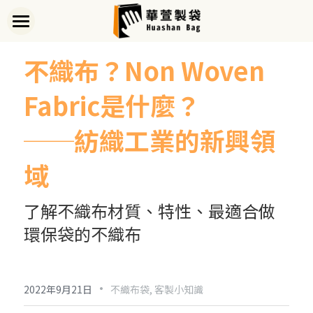
首頁
不織布？Non Woven 
關於華萱
Fabric是什麼？
部落格
──紡織工業的新興領
客製實例
域
產品列表
了解不織布材質、特性、最適合做
開始訂做
➢全款式總覽
環保袋的不織布
➢不織布袋
聯絡我們
➢訂製流程
➢帆布袋
➢印刷須知
線上詢價
·
2022年9月21日
不織布袋,
客製小知識
➢束口袋
➢布料/印刷/配件
搜索