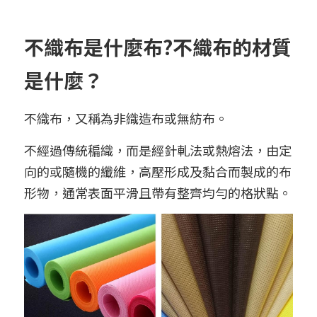
➢杜邦紙袋
➢水洗牛皮紙袋
不織布是什麼布?不織布的材質
➢咖啡渣/軟木袋
是什麼？ 
➢化妝盥洗包/收納袋
不織布，又稱為非織造布或無紡布。
➢皮革包袋
不經過傳統稨織，而是經針軋法或熱熔法，由定
➢網布袋
向的或隨機的纖維，高壓形成及黏合而製成的布
形物，通常表面平滑且帶有整齊均勻的格狀點。
➢台灣茄芷袋
➢台灣CORDURA®尼龍布包
➢好神Q版神明公仔