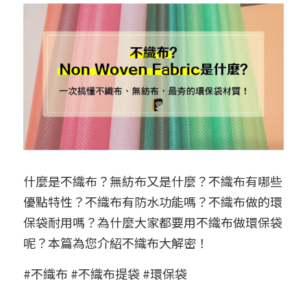
➢保溫保冷袋
➢打樣和樣品
➢布料介紹
繁體中文
➢潛水布袋
➢刀模下載
➢印刷介紹
繁體中文
LINE@客服
➢杯袋/餐具袋
➢常見Q&A
➢配件介紹
➢野餐墊
➢尼龍&牛津布袋
什麼是不織布？無紡布又是什麼？不織布有哪些
➢毛氈布袋
優點特性？不織布有防水功能嗎？不織布做的環
➢編織袋
保袋耐用嗎？為什麼大家都要用不織布做環保袋
呢？本篇為您介紹不織布大解密！
➢針織袋
#不織布 #不織布提袋 #環保袋
➢麻布袋