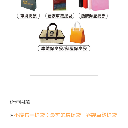
延伸閱讀：
➢
不織布手提袋：最夯的環保袋─客製車縫提袋