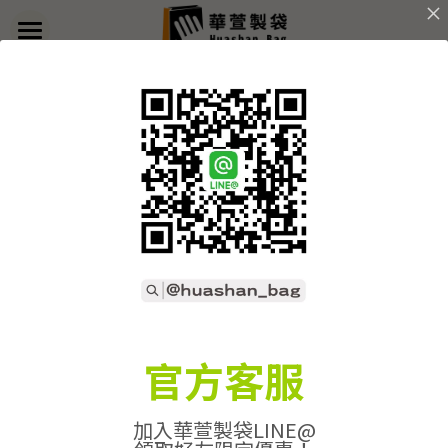
×
部落格分類
首頁
返回
關於華萱
所有博客分類
部落格
客製實例
產品列表
開始訂做
➢全款式總覽
➢不織布袋
聯絡我們
➢訂製流程
官方客服
➢帆布袋
➢印刷須知
線上詢價
加入華萱製袋LINE@
➢束口袋
➢布料/印刷/配件
搜索