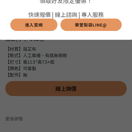
領取好友限定優惠！
➢保溫保冷袋
➢打樣和樣品
➢布料介紹
繁體中文
快速報價 | 線上諮詢 | 專人服務
➢潛水布袋
➢刀模下載
➢印刷介紹
進入官網
華萱製袋LINE@
繁體中文
LINE@客服
茄芷|小小零錢包
➢杯袋/餐具袋
➢常見Q&A
➢配件介紹
【材質】茄芷布
➢野餐墊
【款式】人工車縫，有底無側款
【尺寸】寬11.5*高7.5+底
➢尼龍&牛津布袋
【顏色】可客製
【配件】無
➢毛氈布袋
線上詢價
➢編織袋
➢針織袋
更多詳情
➢麻布袋