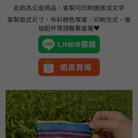
➢杜邦紙袋
此款為公版商品，客製可印刷圖案或文字
➢水洗牛皮紙袋
客製款式尺寸、布料顏色厚度、印刷方式、增
加配件等請聯繫客服♥
➢咖啡渣/軟木袋
➢化妝盥洗包/收納袋
➢皮革包袋
➢網布袋
➢台灣茄芷袋
➢台灣CORDURA®尼龍布包
➢好神Q版神明公仔