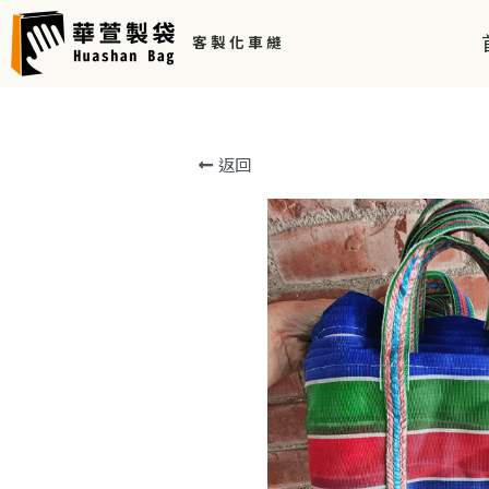
客 製 化 車 縫 
返回