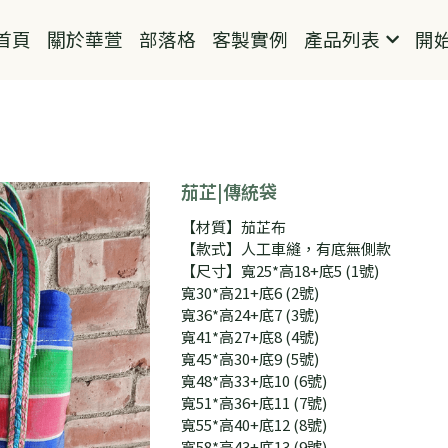
首頁
關於華萱
部落格
客製實例
產品列表
開
茄芷|傳統袋
【材質】茄芷布
【款式】人工車縫，有底無側款
【尺寸】寬25*高18+底5 (1號)
寬30*高21+底6 (2號)
寬36*高24+底7 (3號)
寬41*高27+底8 (4號)
寬45*高30+底9 (5號)
寬48*高33+底10 (6號)
寬51*高36+底11 (7號)
寬55*高40+底12 (8號)
寬58*高43+底13 (9號)