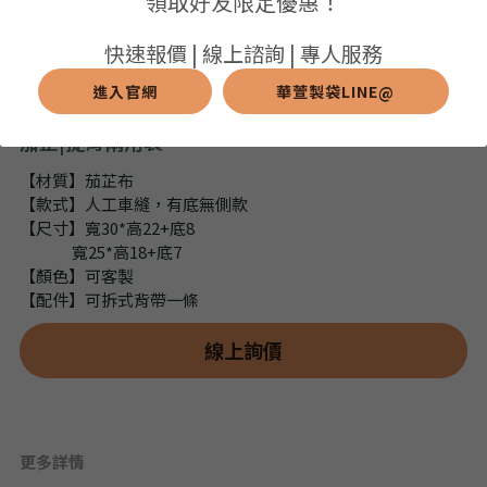
領取好友限定優惠！
➢保溫保冷袋
➢打樣和樣品
➢布料介紹
繁體中文
快速報價 | 線上諮詢 | 專人服務
➢潛水布袋
➢刀模下載
➢印刷介紹
進入官網
華萱製袋LINE@
繁體中文
LINE@客服
茄芷|提背兩用袋
➢杯袋/餐具袋
➢常見Q&A
➢配件介紹
【材質】茄芷布
➢野餐墊
【款式】人工車縫，有底無側款
【尺寸】寬30*高22+底8
➢尼龍&牛津布袋
寬25*高18+底7
【顏色】可客製
➢毛氈布袋
【配件】可拆式背帶一條
➢編織袋
線上詢價
➢針織袋
➢麻布袋
更多詳情