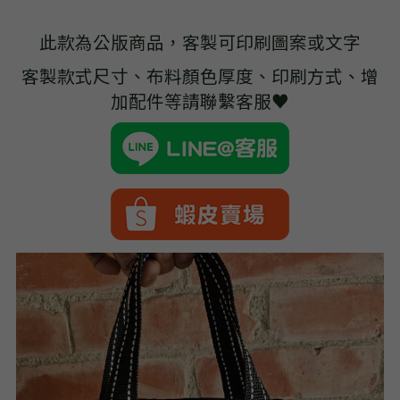
➢杜邦紙袋
此款為公版商品，客製可印刷圖案或文字
➢水洗牛皮紙袋
客製款式尺寸、布料顏色厚度、印刷方式、增
➢咖啡渣/軟木袋
加配件等請聯繫客服♥
➢化妝盥洗包/收納袋
➢皮革包袋
➢網布袋
➢台灣茄芷袋
➢台灣CORDURA®尼龍布包
➢好神Q版神明公仔