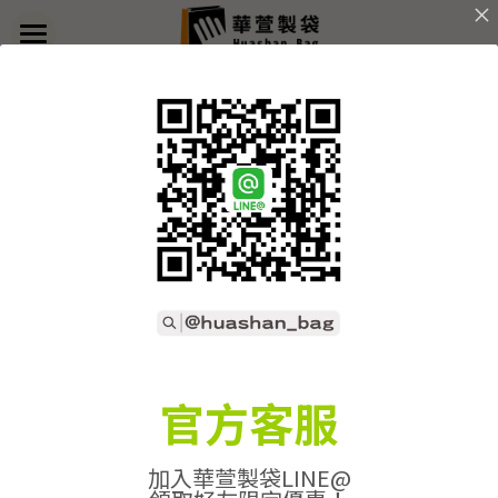
×
部落格分類
首頁
返回
關於華萱
所有博客分類
部落格
客製實例
產品列表
開始訂做
➢全款式總覽
➢不織布袋
聯絡我們
➢訂製流程
官方客服
➢帆布袋
➢印刷須知
線上詢價
加入華萱製袋LINE@
➢束口袋
➢布料/印刷/配件
搜索