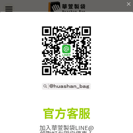
×
部落格分類
首頁
返回
關於華萱
所有博客分類
部落格
客製實例
產品列表
開始訂做
➢全款式總覽
➢不織布袋
聯絡我們
➢訂製流程
官方客服
➢帆布袋
➢印刷須知
線上詢價
加入華萱製袋LINE@
➢束口袋
➢布料/印刷/配件
搜索