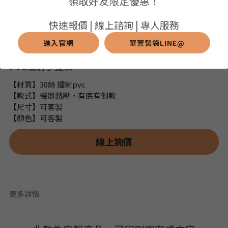
領取好友限定優惠！
➢保溫保冷袋
➢打樣和樣品
➢布料介紹
繁體中文
快速報價 | 線上諮詢 | 專人服務
➢潛水布袋
➢刀模下載
➢印刷介紹
進入官網
華萱製袋LINE@
繁體中文
LINE@客服
PVC鐳射手提袋
➢杯袋/餐具袋
➢常見Q&A
➢配件介紹
【材質】30絲 鐳射pvc
➢野餐墊
【款式】機器熱壓，有底有側款
【尺寸】可客製
➢尼龍&牛津布袋
【顏色】可客製
➢毛氈布袋
線上詢價
➢編織袋
➢針織袋
更多詳情
➢麻布袋