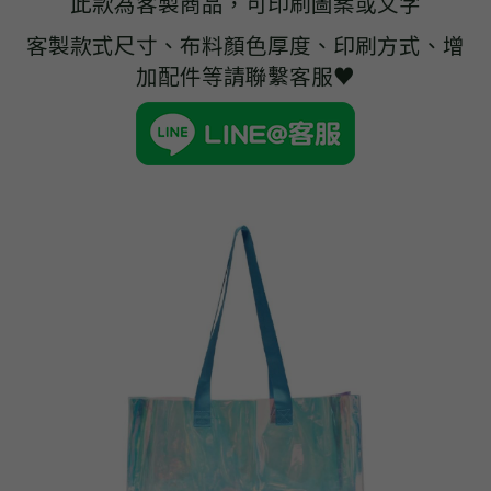
此款為客製商品，可印刷圖案或文字
➢杜邦紙袋
客製款式尺寸、布料顏色厚度、印刷方式、增
➢水洗牛皮紙袋
加配件等請聯繫客服♥
➢咖啡渣/軟木袋
➢化妝盥洗包/收納袋
➢皮革包袋
➢網布袋
➢台灣茄芷袋
➢台灣CORDURA®尼龍布包
➢好神Q版神明公仔