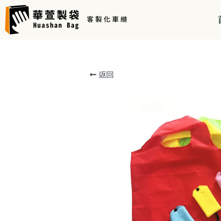
客 製 化 車 縫 
返回