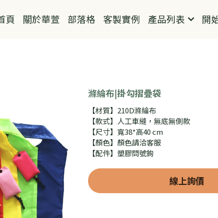
首頁
關於華萱
部落格
客製實例
產品列表
開
滌綸布|掛勾摺疊袋
【材質】210D滌綸布
【款式】人工車縫，無底無側款
【尺寸】寬38*高40 cm
【顏色】顏色請洽客服
【配件】塑膠問號鉤
線上詢價