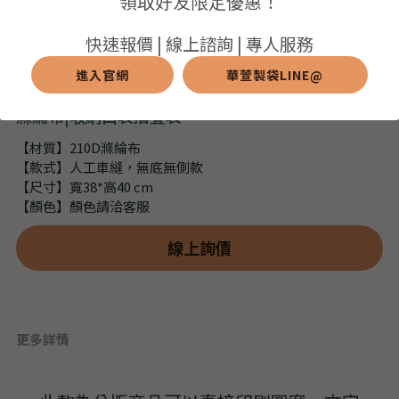
領取好友限定優惠！
➢保溫保冷袋
➢打樣和樣品
➢布料介紹
繁體中文
快速報價 | 線上諮詢 | 專人服務
➢潛水布袋
➢刀模下載
➢印刷介紹
進入官網
華萱製袋LINE@
繁體中文
LINE@客服
滌綸布|收納口袋摺疊袋
➢杯袋/餐具袋
➢常見Q&A
➢配件介紹
【材質】210D滌綸布
➢野餐墊
【款式】人工車縫，無底無側款
【尺寸】寬38*高40 cm
➢尼龍&牛津布袋
【顏色】顏色請洽客服
➢毛氈布袋
線上詢價
➢編織袋
➢針織袋
更多詳情
➢麻布袋