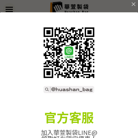
×
部落格分類
首頁
返回
關於華萱
所有博客分類
部落格
客製實例
產品列表
開始訂做
➢全款式總覽
➢不織布袋
聯絡我們
➢訂製流程
官方客服
➢帆布袋
➢印刷須知
線上詢價
加入華萱製袋LINE@
➢束口袋
➢布料/印刷/配件
搜索