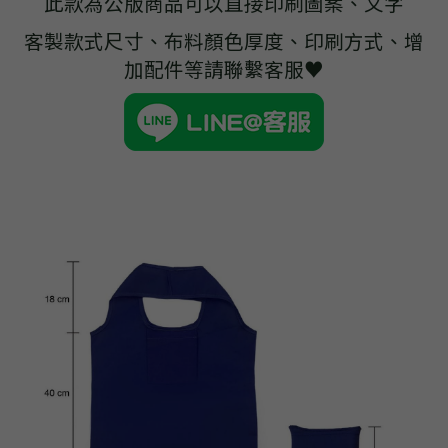
此款為公版商品可以直接印刷圖案、文字
➢杜邦紙袋
客製款式尺寸、布料顏色厚度、印刷方式、增
➢水洗牛皮紙袋
加配件等請聯繫客服♥
➢咖啡渣/軟木袋
➢化妝盥洗包/收納袋
➢皮革包袋
➢網布袋
➢台灣茄芷袋
➢台灣CORDURA®尼龍布包
➢好神Q版神明公仔