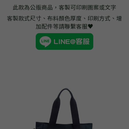
➢杜邦紙袋
此款為公版商品，客製可印刷圖案或文字
➢水洗牛皮紙袋
客製款式尺寸、布料顏色厚度、印刷方式、增
加配件等請聯繫客服♥
➢咖啡渣/軟木袋
➢化妝盥洗包/收納袋
➢皮革包袋
➢網布袋
➢台灣茄芷袋
➢台灣CORDURA®尼龍布包
➢好神Q版神明公仔