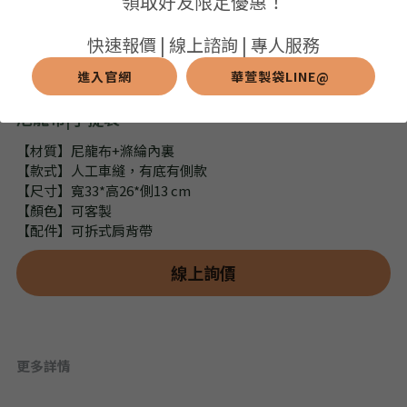
領取好友限定優惠！
➢保溫保冷袋
➢打樣和樣品
➢布料介紹
繁體中文
快速報價 | 線上諮詢 | 專人服務
➢潛水布袋
➢刀模下載
➢印刷介紹
進入官網
華萱製袋LINE@
繁體中文
LINE@客服
尼龍布|手提袋
➢杯袋/餐具袋
➢常見Q&A
➢配件介紹
【材質】尼龍布+滌綸內裏
➢野餐墊
【款式】人工車縫，有底有側款
【尺寸】寬33*高26*側13 cm
➢尼龍&牛津布袋
【顏色】可客製
【配件】可拆式肩背帶
➢毛氈布袋
線上詢價
➢編織袋
➢針織袋
更多詳情
➢麻布袋