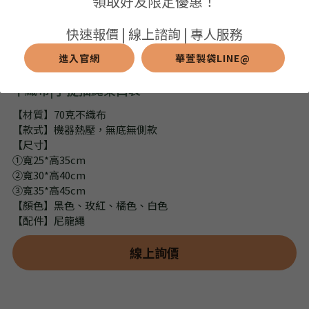
領取好友限定優惠！
➢保溫保冷袋
➢打樣和樣品
➢布料介紹
繁體中文
快速報價 | 線上諮詢 | 專人服務
➢潛水布袋
➢刀模下載
➢印刷介紹
進入官網
華萱製袋LINE@
繁體中文
LINE@客服
不織布|手提抽繩束口袋
➢杯袋/餐具袋
➢常見Q&A
➢配件介紹
【材質】70克不織布
➢野餐墊
【款式】機器熱壓，無底無側款
【尺寸】
➢尼龍&牛津布袋
①寬25*高35cm
②寬30*高40cm
➢毛氈布袋
③寬35*高45cm
【顏色】黑色、玫紅、橘色、白色
➢編織袋
【配件】尼龍繩
➢針織袋
線上詢價
➢麻布袋