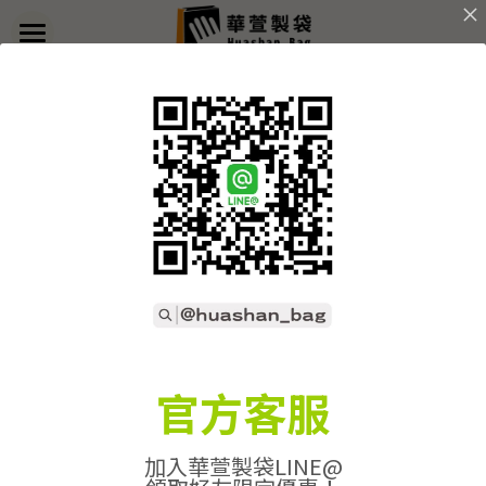
×
部落格分類
首頁
返回
關於華萱
所有博客分類
部落格
客製實例
產品列表
開始訂做
➢全款式總覽
➢不織布袋
聯絡我們
➢訂製流程
官方客服
➢帆布袋
➢印刷須知
線上詢價
加入華萱製袋LINE@
➢束口袋
➢布料/印刷/配件
搜索