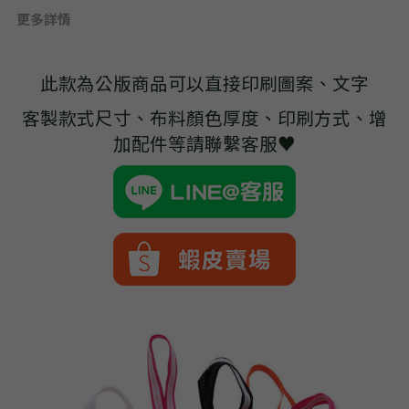
➢杜邦紙袋
更多詳情
➢水洗牛皮紙袋
此款為公版商品可以直接印刷圖案、文字
➢咖啡渣/軟木袋
客製款式尺寸、布料顏色厚度、印刷方式、增
➢化妝盥洗包/收納袋
加配件等請聯繫客服♥
➢皮革包袋
➢網布袋
➢台灣茄芷袋
➢台灣CORDURA®尼龍布包
➢好神Q版神明公仔