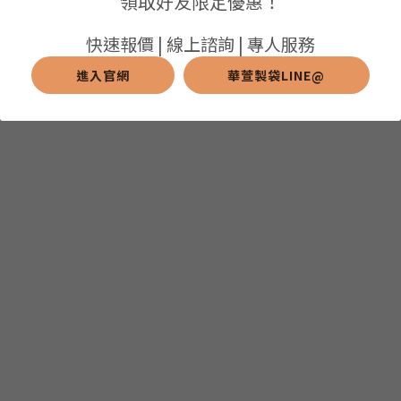
領取好友限定優惠！
➢保溫保冷袋
➢打樣和樣品
➢布料介紹
繁體中文
快速報價 | 線上諮詢 | 專人服務
➢潛水布袋
➢刀模下載
➢印刷介紹
進入官網
華萱製袋LINE@
繁體中文
LINE@客服
➢杯袋/餐具袋
➢常見Q&A
➢配件介紹
➢野餐墊
➢尼龍&牛津布袋
➢毛氈布袋
➢編織袋
➢針織袋
➢麻布袋