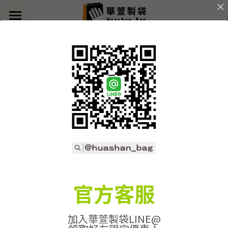
×
部落格分類
首頁
關於華萱
所有博客分類
部落格
客製實例
該商品目前已下架。
返回主頁
產品列表
開始訂做
➢全款式總覽
➢不織布袋
聯絡我們
➢訂製流程
官方客服
➢帆布袋
➢印刷須知
線上詢價
加入華萱製袋LINE@
➢束口袋
➢布料/印刷/配件
搜索