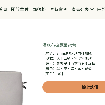
首頁
關於華萱
部落格
客製實例
產品列表
開
潛水布拉鍊筆電包
【材質】3mm潛水布+內裡加絨
【款式】人工車縫，無底無側款
【尺寸】參考尺寸再下面更多詳情
【顏色】黑、灰、紫、藍、藏藍
【配件】拉鍊
線上詢價