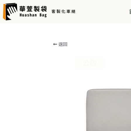
客 製 化 車 縫 
返回