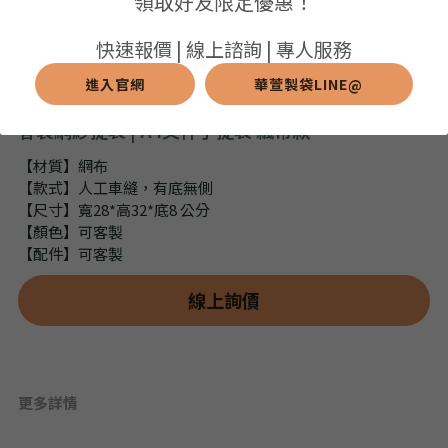
領取好友限定優惠！
➢保溫保冷袋
➢打樣和樣品
➢布料介紹
繁體中文
快速報價 | 線上諮詢 | 專人服務
➢潛水布袋
➢刀模下載
➢印刷介紹
進入官網
華萱製袋LINE@
繁體中文
LINE@客服
客製網紗提袋 | A4文件手提袋 飄帶款
➢杯袋/餐具袋
➢常見Q&A
➢配件介紹
【材質】網布
➢野餐墊
【款式】人工車縫，有底無側
【尺寸】寬28*高32*底8 公分
➢尼龍&牛津布袋
【顏色】可客製
【配件】可客製
➢毛氈布袋
線上詢價
➢編織袋
➢針織袋
更多詳情
➢麻布袋