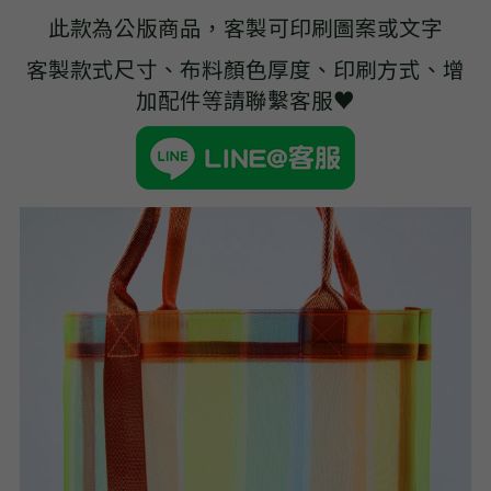
➢杜邦紙袋
此款為公版商品，客製可印刷圖案或文字
➢水洗牛皮紙袋
客製款式尺寸、布料顏色厚度、印刷方式、增
加配件等請聯繫客服♥
➢咖啡渣/軟木袋
➢化妝盥洗包/收納袋
➢皮革包袋
➢網布袋
➢台灣茄芷袋
➢台灣CORDURA®尼龍布包
➢好神Q版神明公仔