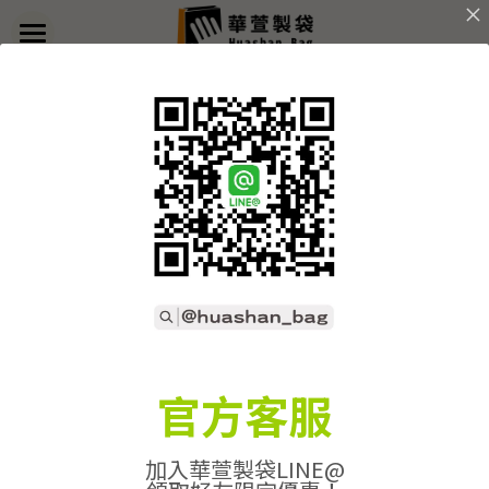
×
部落格分類
首頁
返回
關於華萱
所有博客分類
部落格
客製實例
產品列表
開始訂做
➢全款式總覽
➢不織布袋
聯絡我們
➢訂製流程
官方客服
➢帆布袋
➢印刷須知
線上詢價
加入華萱製袋LINE@
➢束口袋
➢布料/印刷/配件
搜索