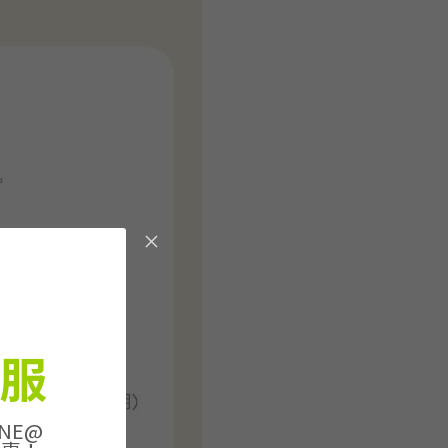
服
NE@