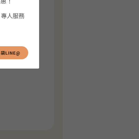
優惠！
| 專人服務
袋LINE@