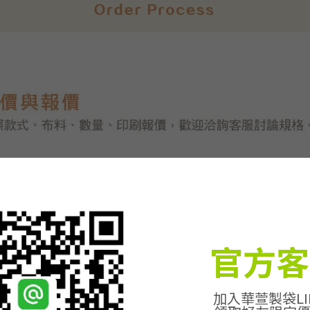
官方客
加入華萱製袋LI