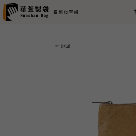
客 製 化 車 縫 
返回