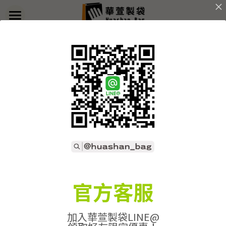
×
部落格分類
首頁
返回
關於華萱
所有博客分類
部落格
客製實例
產品列表
開始訂做
➢全款式總覽
➢不織布袋
聯絡我們
➢訂製流程
官方客服
➢帆布袋
➢印刷須知
線上詢價
加入華萱製袋LINE@
➢束口袋
➢布料/印刷/配件
搜索