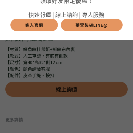
領取好友限定優惠！
➢保溫保冷袋
➢打樣和樣品
➢布料介紹
繁體中文
快速報價 | 線上諮詢 | 專人服務
➢潛水布袋
➢刀模下載
➢印刷介紹
進入官網
華萱製袋LINE@
繁體中文
LINE@客服
鱷魚紋杜邦紙肩背袋
➢杯袋/餐具袋
➢常見Q&A
➢配件介紹
【材質】鱷魚紋杜邦紙+斜紋布內裏
➢野餐墊
【款式】人工車縫，有底有側款
【尺寸】寬40*高32*側12 cm
➢尼龍&牛津布袋
【顏色】顏色請洽客服
【配件】皮革手提、按扣
➢毛氈布袋
線上詢價
➢編織袋
➢針織袋
更多詳情
➢麻布袋