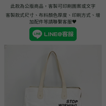
➢杜邦紙袋
此款為公版商品，客製可印刷圖案或文字
➢水洗牛皮紙袋
客製款式尺寸、布料顏色厚度、印刷方式、增
加配件等請聯繫客服♥
➢咖啡渣/軟木袋
➢化妝盥洗包/收納袋
➢皮革包袋
➢網布袋
➢台灣茄芷袋
➢台灣CORDURA®尼龍布包
➢好神Q版神明公仔