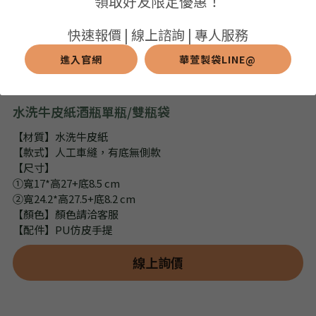
領取好友限定優惠！
➢保溫保冷袋
➢打樣和樣品
➢布料介紹
繁體中文
快速報價 | 線上諮詢 | 專人服務
➢潛水布袋
➢刀模下載
➢印刷介紹
進入官網
華萱製袋LINE@
繁體中文
LINE@客服
➢杯袋/餐具袋
➢常見Q&A
➢配件介紹
水洗牛皮紙酒瓶單瓶/雙瓶袋
➢野餐墊
【材質】水洗牛皮紙
【款式】人工車縫，有底無側款
➢尼龍&牛津布袋
【尺寸】
①寬17*高27+底8.5 cm
➢毛氈布袋
②寬24.2*高27.5+底8.2 cm
【顏色】顏色請洽客服
➢編織袋
【配件】PU仿皮手提
➢針織袋
線上詢價
➢麻布袋