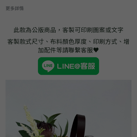
➢杜邦紙袋
更多詳情
➢水洗牛皮紙袋
此款為公版商品，客製可印刷圖案或文字
➢咖啡渣/軟木袋
客製款式尺寸、布料顏色厚度、印刷方式、增
➢化妝盥洗包/收納袋
加配件等請聯繫客服♥
➢皮革包袋
➢網布袋
➢台灣茄芷袋
➢台灣CORDURA®尼龍布包
➢好神Q版神明公仔