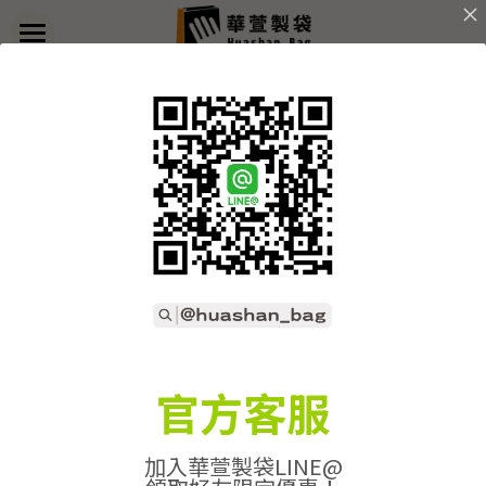
×
部落格分類
首頁
返回
關於華萱
所有博客分類
部落格
客製實例
產品列表
開始訂做
➢全款式總覽
➢不織布袋
聯絡我們
➢訂製流程
官方客服
➢帆布袋
➢印刷須知
線上詢價
加入華萱製袋LINE@
➢束口袋
➢布料/印刷/配件
搜索