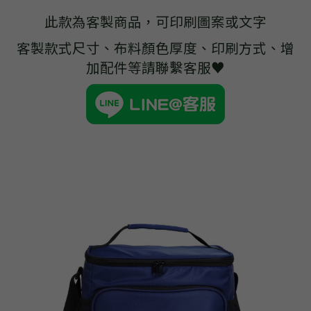
➢杜邦紙袋
此款為客製商品，可印刷圖案或文字
➢水洗牛皮紙袋
客製款式尺寸、布料顏色厚度、印刷方式、增
加配件等請聯繫客服♥
➢咖啡渣/軟木袋
➢化妝盥洗包/收納袋
➢皮革包袋
➢網布袋
➢台灣茄芷袋
➢台灣CORDURA®尼龍布包
➢好神Q版神明公仔