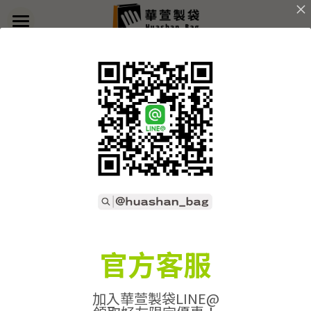
×
部落格分類
首頁
返回
關於華萱
所有博客分類
部落格
客製實例
產品列表
開始訂做
➢全款式總覽
➢不織布袋
聯絡我們
➢訂製流程
官方客服
➢帆布袋
➢印刷須知
線上詢價
加入華萱製袋LINE@
➢束口袋
➢布料/印刷/配件
搜索