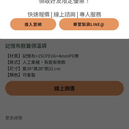
領取好友限定優惠！
➢保溫保冷袋
➢打樣和樣品
➢布料介紹
繁體中文
快速報價 | 線上諮詢 | 專人服務
➢潛水布袋
➢刀模下載
➢印刷介紹
進入官網
華萱製袋LINE@
繁體中文
LINE@客服
➢杯袋/餐具袋
➢常見Q&A
➢配件介紹
記憶布掀蓋保溫袋
➢野餐墊
【材質】記憶布+15CPEVA+4mmPE棉
【款式】人工車縫，有底有側款
➢尼龍&牛津布袋
【尺寸】寬30*高28*側21 cm
【顏色】可客製
➢毛氈布袋
線上詢價
➢編織袋
➢針織袋
➢麻布袋
更多詳情