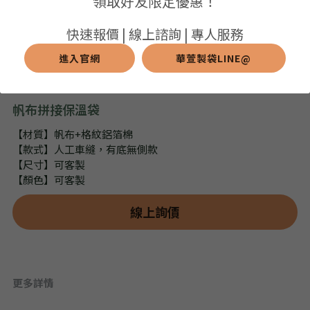
領取好友限定優惠！
➢保溫保冷袋
➢打樣和樣品
➢布料介紹
繁體中文
快速報價 | 線上諮詢 | 專人服務
➢潛水布袋
➢刀模下載
➢印刷介紹
進入官網
華萱製袋LINE@
繁體中文
LINE@客服
➢杯袋/餐具袋
➢常見Q&A
➢配件介紹
帆布拼接保溫袋
➢野餐墊
【材質】帆布+格紋鋁箔棉
【款式】人工車縫，有底無側款
➢尼龍&牛津布袋
【尺寸】可客製
【顏色】可客製
➢毛氈布袋
線上詢價
➢編織袋
➢針織袋
➢麻布袋
更多詳情