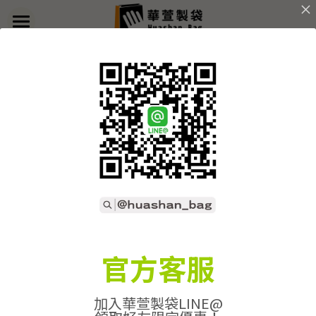
×
部落格分類
首頁
返回
關於華萱
所有博客分類
部落格
客製實例
產品列表
開始訂做
➢全款式總覽
➢不織布袋
聯絡我們
➢訂製流程
官方客服
➢帆布袋
➢印刷須知
線上詢價
加入華萱製袋LINE@
➢束口袋
➢布料/印刷/配件
搜索