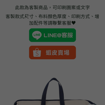
➢杜邦紙袋
此款為客製商品，可印刷圖案或文字
➢水洗牛皮紙袋
客製款式尺寸、布料顏色厚度、印刷方式、增
加配件等請聯繫客服♥
➢咖啡渣/軟木袋
➢化妝盥洗包/收納袋
➢皮革包袋
➢網布袋
➢台灣茄芷袋
➢台灣CORDURA®尼龍布包
➢好神Q版神明公仔