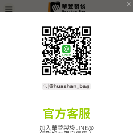
×
部落格分類
首頁
返回
關於華萱
所有博客分類
部落格
客製實例
產品列表
開始訂做
➢全款式總覽
➢不織布袋
聯絡我們
➢訂製流程
官方客服
➢帆布袋
➢印刷須知
線上詢價
加入華萱製袋LINE@
➢束口袋
➢布料/印刷/配件
搜索