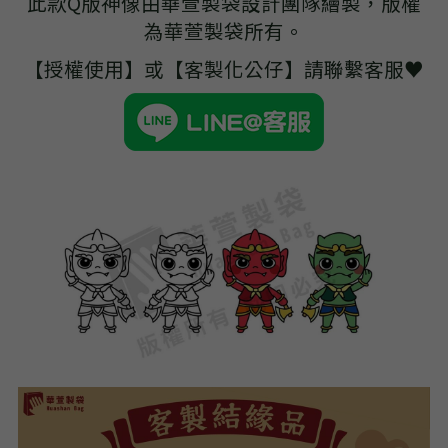
此款Q版神像由華萱製袋設計團隊繪製，版權
➢杜邦紙袋
為華萱製袋所有。
➢水洗牛皮紙袋
【授權使用】或【客製化公仔】請聯繫客服♥
➢咖啡渣/軟木袋
➢化妝盥洗包/收納袋
➢皮革包袋
➢網布袋
➢台灣茄芷袋
➢台灣CORDURA®尼龍布包
➢好神Q版神明公仔