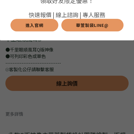
領取好友限定優惠！
➢保溫保冷袋
➢打樣和樣品
➢布料介紹
繁體中文
快速報價 | 線上諮詢 | 專人服務
➢潛水布袋
➢刀模下載
➢印刷介紹
進入官網
華萱製袋LINE@
繁體中文
LINE@客服
千里眼順風耳B
➢杯袋/餐具袋
➢常見Q&A
➢配件介紹
●千里眼順風耳Q版神像
➢野餐墊
●可列印彩色或單色
-------------------------------
➢尼龍&牛津布袋
⦾客製化公仔請聯繫客服
➢毛氈布袋
線上詢價
➢編織袋
➢針織袋
更多詳情
➢麻布袋