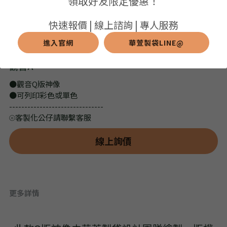
領取好友限定優惠！
➢保溫保冷袋
➢打樣和樣品
➢布料介紹
繁體中文
快速報價 | 線上諮詢 | 專人服務
➢潛水布袋
➢刀模下載
➢印刷介紹
進入官網
華萱製袋LINE@
繁體中文
LINE@客服
觀音A
➢杯袋/餐具袋
➢常見Q&A
➢配件介紹
●觀音Q版神像
➢野餐墊
●可列印彩色或單色
-------------------------------
➢尼龍&牛津布袋
⦾客製化公仔請聯繫客服
➢毛氈布袋
線上詢價
➢編織袋
➢針織袋
更多詳情
➢麻布袋