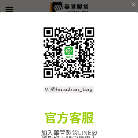
×
部落格分類
首頁
返回
關於華萱
所有博客分類
部落格
客製實例
產品列表
開始訂做
➢全款式總覽
➢不織布袋
聯絡我們
➢訂製流程
官方客服
➢帆布袋
➢印刷須知
線上詢價
加入華萱製袋LINE@
➢束口袋
➢布料/印刷/配件
搜索