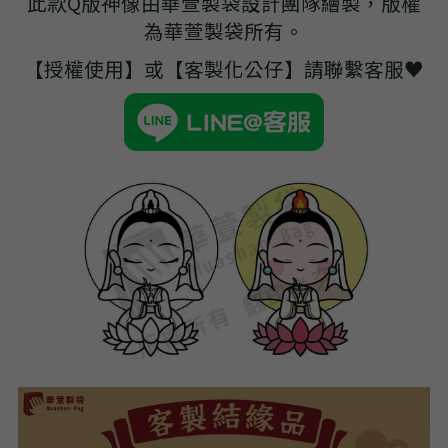
此款Q版神像由華萱製袋設計團隊繪製，版權
➢杜邦紙袋
為華萱製袋所有。
➢水洗牛皮紙袋
【授權使用】或【客製化公仔】請聯繫客服♥
➢咖啡渣/軟木袋
➢化妝盥洗包/收納袋
➢皮革包袋
➢網布袋
➢台灣茄芷袋
➢台灣CORDURA®尼龍布包
➢好神Q版神明公仔