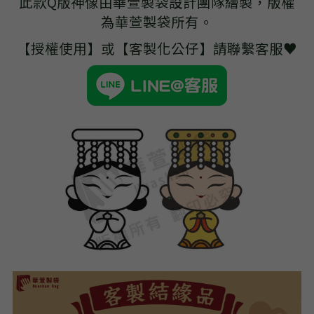
此款Q版神像由華萱製袋設計團隊繪製，版權
➢杜邦紙袋
為華萱製袋所有。
➢水洗牛皮紙袋
【授權使用】或【客製化公仔】請聯繫客服♥
➢咖啡渣/軟木袋
➢化妝盥洗包/收納袋
➢皮革包袋
➢網布袋
➢台灣茄芷袋
➢台灣CORDURA®尼龍布包
➢好神Q版神明公仔