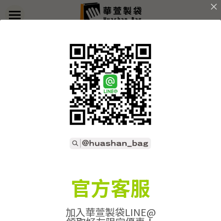
×
部落格分類
首頁
返回
關於華萱
所有博客分類
部落格
客製實例
產品列表
開始訂做
➢全款式總覽
➢不織布袋
聯絡我們
➢訂製流程
官方客服
➢帆布袋
➢印刷須知
線上詢價
加入華萱製袋LINE@
➢束口袋
➢布料/印刷/配件
搜索