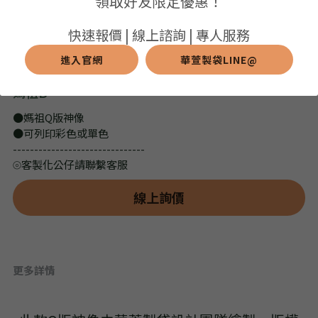
領取好友限定優惠！
➢保溫保冷袋
➢打樣和樣品
➢布料介紹
繁體中文
快速報價 | 線上諮詢 | 專人服務
➢潛水布袋
➢刀模下載
➢印刷介紹
進入官網
華萱製袋LINE@
繁體中文
LINE@客服
媽祖B
➢杯袋/餐具袋
➢常見Q&A
➢配件介紹
●媽祖Q版神像
➢野餐墊
●可列印彩色或單色
-------------------------------
➢尼龍&牛津布袋
⦾客製化公仔請聯繫客服
➢毛氈布袋
線上詢價
➢編織袋
➢針織袋
更多詳情
➢麻布袋