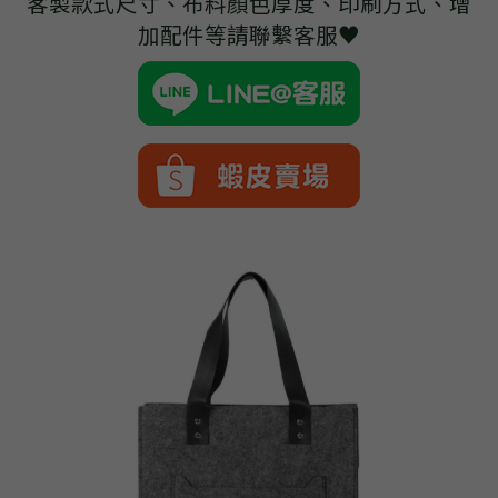
客製款式尺寸、布料顏色厚度、印刷方式、增
➢杜邦紙袋
加配件等請聯繫客服♥
➢水洗牛皮紙袋
➢咖啡渣/軟木袋
➢化妝盥洗包/收納袋
➢皮革包袋
➢網布袋
➢台灣茄芷袋
➢台灣CORDURA®尼龍布包
➢好神Q版神明公仔