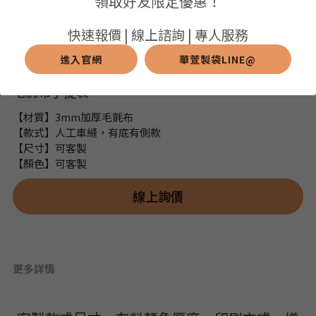
領取好友限定優惠！
➢保溫保冷袋
➢打樣和樣品
➢布料介紹
繁體中文
快速報價 | 線上諮詢 | 專人服務
➢潛水布袋
➢刀模下載
➢印刷介紹
進入官網
華萱製袋LINE@
繁體中文
LINE@客服
毛氈布手提袋
➢杯袋/餐具袋
➢常見Q&A
➢配件介紹
【材質】3mm加厚毛氈布
➢野餐墊
【款式】人工車縫，有底有側款
【尺寸】可客製
➢尼龍&牛津布袋
【顏色】可客製
➢毛氈布袋
線上詢價
➢編織袋
➢針織袋
更多詳情
➢麻布袋