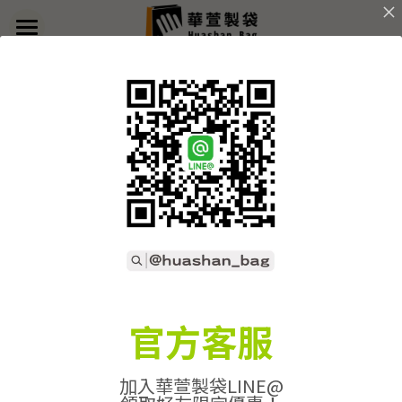
×
部落格分類
首頁
返回
關於華萱
所有博客分類
部落格
客製實例
產品列表
開始訂做
➢全款式總覽
➢不織布袋
聯絡我們
➢訂製流程
官方客服
➢帆布袋
➢印刷須知
線上詢價
加入華萱製袋LINE@
➢束口袋
➢布料/印刷/配件
搜索