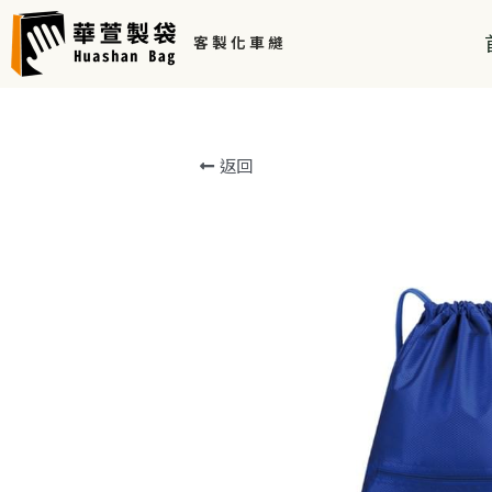
客 製 化 車 縫 
返回