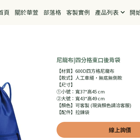
首頁
關於華萱
部落格
客製實例
產品列表
開
尼龍布|四分格束口後背袋
【材質】600D四方格尼龍布
【款式】人工車縫，無底無側款
【尺寸】
①小號：寬37*高45 cm
②大號：寬43*高49 cm
【顏色】可客製 (現貨顏色請洽客服)
【配件】拉鍊袋
線上詢價