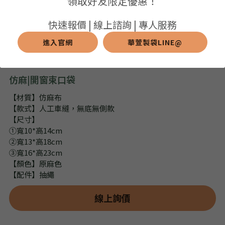
領取好友限定優惠！
➢保溫保冷袋
➢打樣和樣品
➢布料介紹
繁體中文
快速報價 | 線上諮詢 | 專人服務
➢潛水布袋
➢刀模下載
➢印刷介紹
進入官網
華萱製袋LINE@
繁體中文
LINE@客服
➢杯袋/餐具袋
➢常見Q&A
➢配件介紹
仿麻|開窗束口袋
➢野餐墊
【材質】仿麻布
【款式】人工車縫，無底無側款
➢尼龍&牛津布袋
【尺寸】
①寬10*高14cm
➢毛氈布袋
②寬13*高18cm
③寬16*高23cm
➢編織袋
【顏色】原麻色
【配件】抽繩
➢針織袋
線上詢價
➢麻布袋