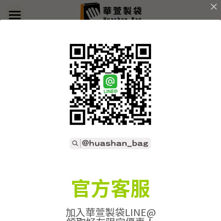
×
部落格分類
首頁
返回
關於華萱
所有博客分類
部落格
客製實例
產品列表
開始訂做
➢全款式總覽
➢不織布袋
聯絡我們
➢訂製流程
官方客服
➢帆布袋
➢印刷須知
線上詢價
加入華萱製袋LINE@
➢束口袋
➢布料/印刷/配件
搜索