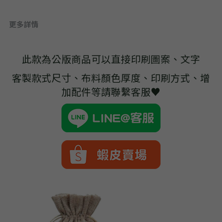
➢杜邦紙袋
更多詳情
➢水洗牛皮紙袋
➢咖啡渣/軟木袋
此款為公版商品可以直接印刷圖案、文字
➢化妝盥洗包/收納袋
客製款式尺寸、布料顏色厚度、印刷方式、增
加配件等請聯繫客服♥
➢皮革包袋
➢網布袋
➢台灣茄芷袋
➢台灣CORDURA®尼龍布包
➢好神Q版神明公仔