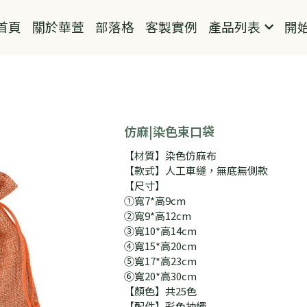
首頁
關於華萱
部落格
客製實例
產品列表
開
仿麻|染色束口袋
【材質】染色仿麻布
【款式】人工車縫，無底無側款
【尺寸】
①寬7*高9cm
②寬9*高12cm
③寬10*高14cm
④寬15*高20cm
⑤寬17*高23cm
⑥寬20*高30cm
【顏色】共25色
【配件】彩色抽繩