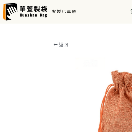
客 製 化 車 縫 
返回