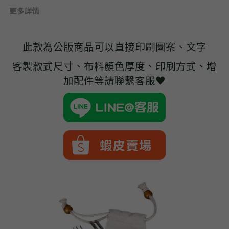
➢杜邦紙袋
更多詳情
➢水洗牛皮紙袋
此款為公版商品可以直接印刷圖案、文字
➢咖啡渣/軟木袋
客製款式尺寸、布料顏色厚度、印刷方式、增
➢化妝盥洗包/收納袋
加配件等請聯繫客服♥
➢皮革包袋
➢網布袋
➢台灣茄芷袋
➢台灣CORDURA®尼龍布包
➢好神Q版神明公仔