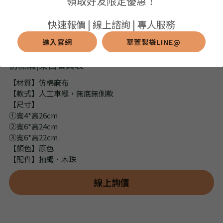
領取好友限定優惠！
➢保溫保冷袋
➢打樣和樣品
➢布料介紹
繁體中文
快速報價 | 線上諮詢 | 專人服務
➢潛水布袋
➢刀模下載
➢印刷介紹
進入官網
華萱製袋LINE@
繁體中文
LINE@客服
仿棉麻|束口餐具袋
➢杯袋/餐具袋
➢常見Q&A
➢配件介紹
【材質】仿棉麻布
➢野餐墊
【款式】人工車縫，無底無側款
【尺寸】
➢尼龍&牛津布袋
①寬4*高26cm
②寬6*高24cm
➢毛氈布袋
③寬6*高22cm
【顏色】原色
➢編織袋
【配件】抽繩、木珠
➢針織袋
線上詢價
➢麻布袋