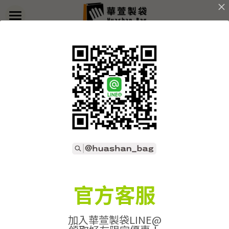
×
部落格分類
首頁
返回
關於華萱
所有博客分類
部落格
客製實例
產品列表
開始訂做
➢全款式總覽
➢不織布袋
聯絡我們
➢訂製流程
官方客服
➢帆布袋
➢印刷須知
線上詢價
加入華萱製袋LINE@
➢束口袋
➢布料/印刷/配件
搜索