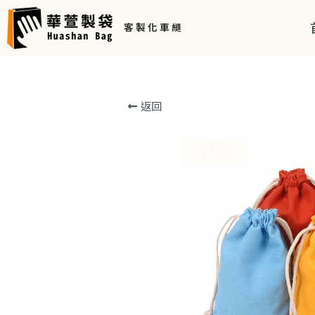
客 製 化 車 縫 
返回