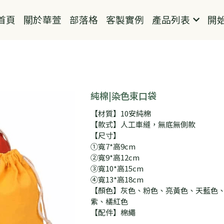
首頁
關於華萱
部落格
客製實例
產品列表
開
純棉|染色束口袋
【材質】10安純棉
【款式】人工車縫，無底無側款
【尺寸】
①寬7*高9cm
②寬9*高12cm
③寬10*高15cm
④寬13*高18cm
【顏色】灰色、粉色、亮黃色、天藍色
紫、橘紅色
【配件】棉繩