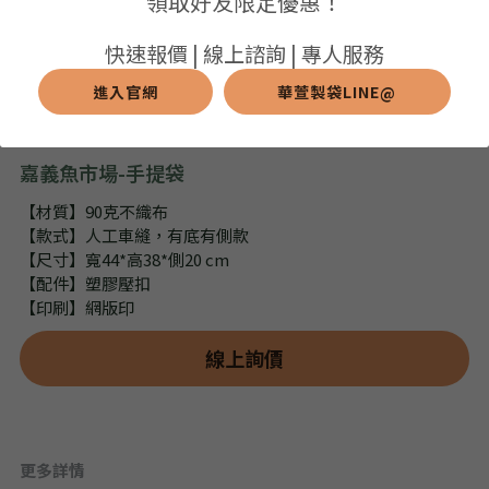
領取好友限定優惠！
➢保溫保冷袋
➢打樣和樣品
➢布料介紹
繁體中文
快速報價 | 線上諮詢 | 專人服務
➢潛水布袋
➢刀模下載
➢印刷介紹
進入官網
華萱製袋LINE@
繁體中文
LINE@客服
➢杯袋/餐具袋
➢常見Q&A
➢配件介紹
嘉義魚市場-手提袋
➢野餐墊
【材質】90克不織布
【款式】人工車縫，有底有側款
➢尼龍&牛津布袋
【尺寸】寬44*高38*側20 cm
【配件】塑膠壓扣
➢毛氈布袋
【印刷】網版印
➢編織袋
線上詢價
➢針織袋
➢麻布袋
更多詳情