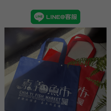
➢杜邦紙袋
➢水洗牛皮紙袋
➢咖啡渣/軟木袋
➢化妝盥洗包/收納袋
➢皮革包袋
➢網布袋
➢台灣茄芷袋
➢台灣CORDURA®尼龍布包
➢好神Q版神明公仔