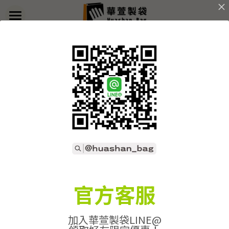
×
部落格分類
首頁
返回
關於華萱
所有博客分類
部落格
客製實例
產品列表
開始訂做
➢全款式總覽
➢不織布袋
聯絡我們
➢訂製流程
官方客服
➢帆布袋
➢印刷須知
線上詢價
加入華萱製袋LINE@
➢束口袋
➢布料/印刷/配件
搜索