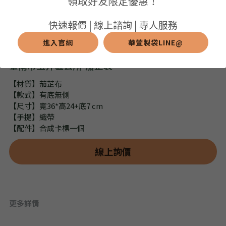
領取好友限定優惠！
➢保溫保冷袋
➢打樣和樣品
➢布料介紹
繁體中文
快速報價 | 線上諮詢 | 專人服務
➢潛水布袋
➢刀模下載
➢印刷介紹
進入官網
華萱製袋LINE@
繁體中文
LINE@客服
臺南市玉井區公所-茄芷袋
➢杯袋/餐具袋
➢常見Q&A
➢配件介紹
【材質】茄芷布
➢野餐墊
【款式】有底無側
【尺寸】寬36*高24+底7 cm
➢尼龍&牛津布袋
【手提】織帶
【配件】合成卡標一個
➢毛氈布袋
線上詢價
➢編織袋
➢針織袋
更多詳情
➢麻布袋