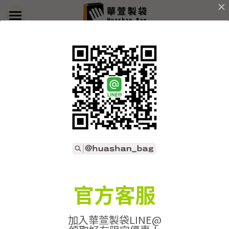
×
部落格分類
首頁
返回
關於華萱
所有博客分類
部落格
客製實例
產品列表
開始訂做
➢全款式總覽
➢不織布袋
聯絡我們
➢訂製流程
官方客服
➢帆布袋
➢印刷須知
線上詢價
加入華萱製袋LINE@
➢束口袋
➢布料/印刷/配件
搜索