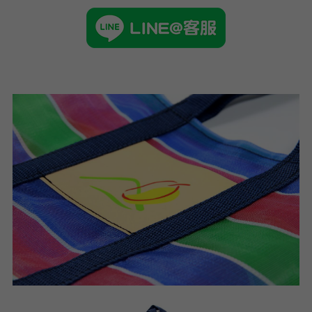
➢杜邦紙袋
➢水洗牛皮紙袋
➢咖啡渣/軟木袋
➢化妝盥洗包/收納袋
➢皮革包袋
➢網布袋
➢台灣茄芷袋
➢台灣CORDURA®尼龍布包
➢好神Q版神明公仔