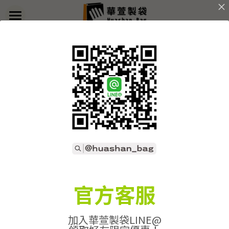
×
部落格分類
首頁
返回
關於華萱
所有博客分類
部落格
客製實例
產品列表
開始訂做
➢全款式總覽
➢不織布袋
聯絡我們
➢訂製流程
官方客服
➢帆布袋
➢印刷須知
線上詢價
加入華萱製袋LINE@
➢束口袋
➢布料/印刷/配件
搜索