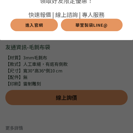
領取好友限定優惠！
➢保溫保冷袋
➢打樣和樣品
➢布料介紹
繁體中文
快速報價 | 線上諮詢 | 專人服務
➢潛水布袋
➢刀模下載
➢印刷介紹
進入官網
華萱製袋LINE@
繁體中文
LINE@客服
➢杯袋/餐具袋
➢常見Q&A
➢配件介紹
友通資訊-毛氈布袋
➢野餐墊
【材質】3mm毛氈布
【款式】人工車縫，有底有側款
➢尼龍&牛津布袋
【尺寸】寬30*高36*側10 cm
【配件】無
➢毛氈布袋
【印刷】雷射雕刻
➢編織袋
線上詢價
➢針織袋
➢麻布袋
更多詳情