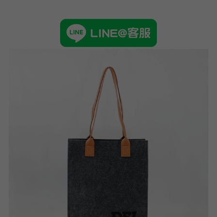
➢杜邦紙袋
➢水洗牛皮紙袋
➢咖啡渣/軟木袋
➢化妝盥洗包/收納袋
➢皮革包袋
➢網布袋
➢台灣茄芷袋
➢台灣CORDURA®尼龍布包
➢好神Q版神明公仔