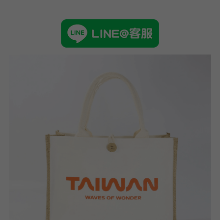
➢杜邦紙袋
➢水洗牛皮紙袋
➢咖啡渣/軟木袋
➢化妝盥洗包/收納袋
➢皮革包袋
➢網布袋
➢台灣茄芷袋
➢台灣CORDURA®尼龍布包
➢好神Q版神明公仔