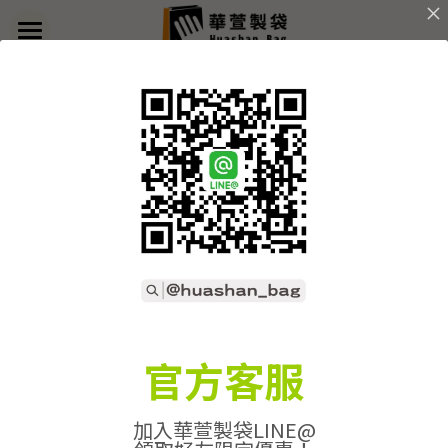
×
部落格分類
首頁
返回
關於華萱
所有博客分類
部落格
客製實例
產品列表
開始訂做
➢全款式總覽
➢不織布袋
聯絡我們
➢訂製流程
官方客服
➢帆布袋
➢印刷須知
線上詢價
加入華萱製袋LINE@
➢束口袋
➢布料/印刷/配件
搜索