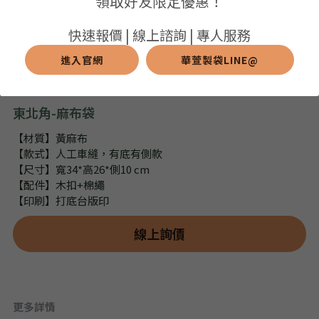
領取好友限定優惠！
➢保溫保冷袋
➢打樣和樣品
➢布料介紹
繁體中文
快速報價 | 線上諮詢 | 專人服務
➢潛水布袋
➢刀模下載
➢印刷介紹
進入官網
華萱製袋LINE@
繁體中文
LINE@客服
➢杯袋/餐具袋
➢常見Q&A
➢配件介紹
東北角-麻布袋
➢野餐墊
【材質】黃麻布
【款式】人工車縫，有底有側款
➢尼龍&牛津布袋
【尺寸】寬34*高26*側10 cm
【配件】木扣+棉繩
➢毛氈布袋
【印刷】打底台版印
➢編織袋
線上詢價
➢針織袋
➢麻布袋
更多詳情