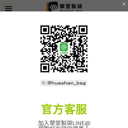
×
部落格分類
首頁
返回
關於華萱
所有博客分類
部落格
客製實例
產品列表
開始訂做
➢全款式總覽
➢不織布袋
聯絡我們
➢訂製流程
官方客服
➢帆布袋
➢印刷須知
線上詢價
加入華萱製袋LINE@
➢束口袋
➢布料/印刷/配件
搜索