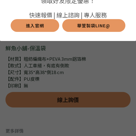
領取好友限定優惠！
➢保溫保冷袋
➢打樣和樣品
➢布料介紹
繁體中文
快速報價 | 線上諮詢 | 專人服務
➢潛水布袋
➢刀模下載
➢印刷介紹
進入官網
華萱製袋LINE@
繁體中文
LINE@客服
➢杯袋/餐具袋
➢常見Q&A
➢配件介紹
鮮魚小舖-保溫袋
➢野餐墊
【材質】粗紡編織布+PEVA 3mm鋁箔棉
【款式】人工車縫，有底有側款
➢尼龍&牛津布袋
【尺寸】寬35*高38*側18 cm
【配件】PU皮標
➢毛氈布袋
【印刷】無
➢編織袋
線上詢價
➢針織袋
➢麻布袋
更多詳情