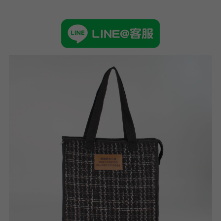
➢杜邦紙袋
➢水洗牛皮紙袋
➢咖啡渣/軟木袋
➢化妝盥洗包/收納袋
➢皮革包袋
➢網布袋
➢台灣茄芷袋
➢台灣CORDURA®尼龍布包
➢好神Q版神明公仔