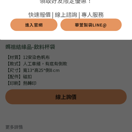
領取好友限定優惠！
➢保溫保冷袋
➢打樣和樣品
➢布料介紹
繁體中文
快速報價 | 線上諮詢 | 專人服務
➢潛水布袋
➢刀模下載
➢印刷介紹
進入官網
華萱製袋LINE@
繁體中文
LINE@客服
➢杯袋/餐具袋
➢常見Q&A
➢配件介紹
媽祖結緣品-飲料杯袋
➢野餐墊
【材質】12安染色帆布
【款式】人工車縫，有底有側款
➢尼龍&牛津布袋
【尺寸】寬13*高25*側8 cm
【配件】磁扣
➢毛氈布袋
【印刷】熱轉印
➢編織袋
線上詢價
➢針織袋
➢麻布袋
更多詳情