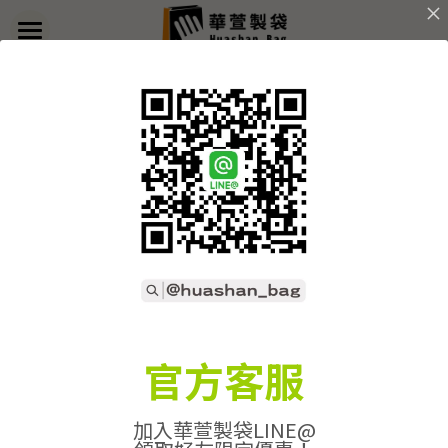
×
部落格分類
首頁
返回
關於華萱
所有博客分類
部落格
客製實例
產品列表
開始訂做
➢全款式總覽
➢不織布袋
聯絡我們
➢訂製流程
官方客服
➢帆布袋
➢印刷須知
線上詢價
加入華萱製袋LINE@
➢束口袋
➢布料/印刷/配件
搜索