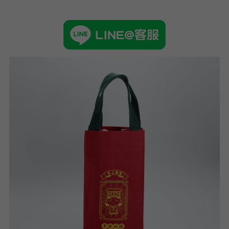
➢杜邦紙袋
➢水洗牛皮紙袋
➢咖啡渣/軟木袋
➢化妝盥洗包/收納袋
➢皮革包袋
➢網布袋
➢台灣茄芷袋
➢台灣CORDURA®尼龍布包
➢好神Q版神明公仔