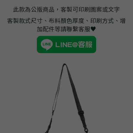
➢杜邦紙袋
此款為公版商品，客製可印刷圖案或文字
➢水洗牛皮紙袋
客製款式尺寸、布料顏色厚度、印刷方式、增
加配件等請聯繫客服♥
➢咖啡渣/軟木袋
➢化妝盥洗包/收納袋
➢皮革包袋
➢網布袋
➢台灣茄芷袋
➢台灣CORDURA®尼龍布包
➢好神Q版神明公仔