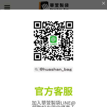
×
部落格分類
首頁
返回
關於華萱
所有博客分類
部落格
客製實例
產品列表
開始訂做
➢全款式總覽
➢不織布袋
聯絡我們
➢訂製流程
官方客服
➢帆布袋
➢印刷須知
線上詢價
加入華萱製袋LINE@
➢束口袋
➢布料/印刷/配件
搜索