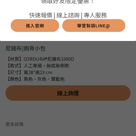
領取好友限定優惠！
➢保溫保冷袋
➢打樣和樣品
➢布料介紹
繁體中文
快速報價 | 線上諮詢 | 專人服務
➢潛水布袋
➢刀模下載
➢印刷介紹
進入官網
華萱製袋LINE@
繁體中文
LINE@客服
➢杯袋/餐具袋
➢常見Q&A
➢配件介紹
尼龍布|側背小包
➢野餐墊
【材質】CORDURA®尼龍布1000D
【款式】人工車縫，無底無側款
➢尼龍&牛津布袋
【尺寸】寬28*高23 cm
【顏色】黑色、灰色、寶藍色
➢毛氈布袋
線上詢價
➢編織袋
➢針織袋
➢麻布袋
更多詳情