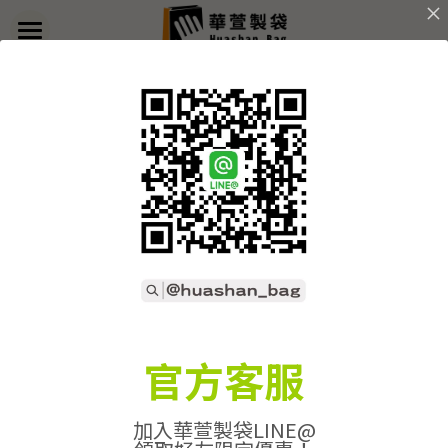
×
部落格分類
首頁
返回
關於華萱
所有博客分類
部落格
客製實例
產品列表
開始訂做
➢全款式總覽
➢不織布袋
聯絡我們
➢訂製流程
官方客服
➢帆布袋
➢印刷須知
線上詢價
加入華萱製袋LINE@
➢束口袋
➢布料/印刷/配件
搜索