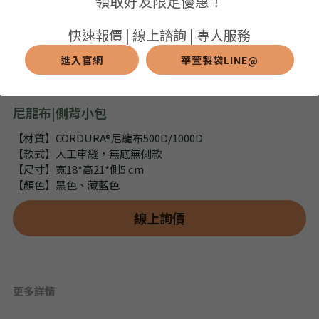
領取好友限定優惠！
➢保溫保冷袋
➢打樣和樣品
➢布料介紹
繁體中文
快速報價 | 線上諮詢 | 專人服務
➢潛水布袋
➢刀模下載
➢印刷介紹
進入官網
華萱製袋LINE@
繁體中文
LINE@客服
➢杯袋/餐具袋
➢常見Q&A
➢配件介紹
尼龍布|側背小包
➢野餐墊
【材質】CORDURA®尼龍布500D/1000D
【款式】人工車縫，無底無側款
➢尼龍&牛津布袋
【尺寸】寬18*高21*側5 cm
【顏色】黑色、藏藍色
➢毛氈布袋
線上詢價
➢編織袋
➢針織袋
➢麻布袋
更多詳情