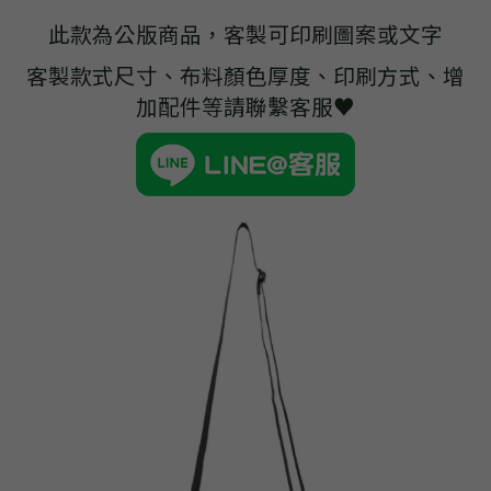
➢杜邦紙袋
此款為公版商品，客製可印刷圖案或文字
➢水洗牛皮紙袋
客製款式尺寸、布料顏色厚度、印刷方式、增
加配件等請聯繫客服♥
➢咖啡渣/軟木袋
➢化妝盥洗包/收納袋
➢皮革包袋
➢網布袋
➢台灣茄芷袋
➢台灣CORDURA®尼龍布包
➢好神Q版神明公仔