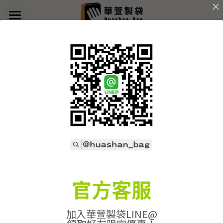
×
部落格分類
首頁
返回
關於華萱
所有博客分類
部落格
客製實例
產品列表
開始訂做
➢全款式總覽
➢不織布袋
聯絡我們
➢訂製流程
官方客服
➢帆布袋
➢印刷須知
線上詢價
加入華萱製袋LINE@
➢束口袋
➢布料/印刷/配件
搜索