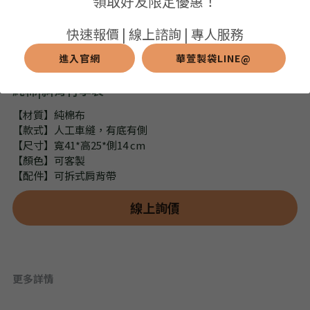
領取好友限定優惠！
➢保溫保冷袋
➢打樣和樣品
➢布料介紹
繁體中文
快速報價 | 線上諮詢 | 專人服務
➢潛水布袋
➢刀模下載
➢印刷介紹
進入官網
華萱製袋LINE@
繁體中文
LINE@客服
純棉|斜背行李袋
➢杯袋/餐具袋
➢常見Q&A
➢配件介紹
【材質】純棉布
➢野餐墊
【款式】人工車縫，有底有側
【尺寸】寬41*高25*側14 cm
➢尼龍&牛津布袋
【顏色】可客製
【配件】可拆式肩背帶
➢毛氈布袋
線上詢價
➢編織袋
➢針織袋
更多詳情
➢麻布袋