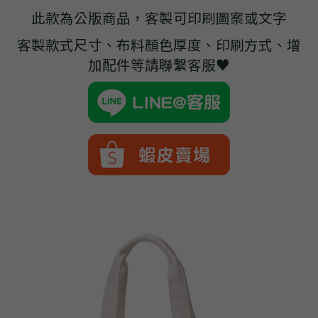
➢杜邦紙袋
此款為公版商品，客製可印刷圖案或文字
➢水洗牛皮紙袋
客製款式尺寸、布料顏色厚度、印刷方式、增
加配件等請聯繫客服♥
➢咖啡渣/軟木袋
➢化妝盥洗包/收納袋
➢皮革包袋
➢網布袋
➢台灣茄芷袋
➢台灣CORDURA®尼龍布包
➢好神Q版神明公仔