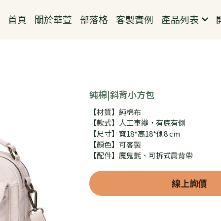
首頁
關於華萱
部落格
客製實例
產品列表
開
純棉|斜背小方包
【材質】純棉布
【款式】人工車縫，有底有側
【尺寸】寬18*高18*側8 cm
【顏色】可客製
【配件】魔鬼氈、可拆式肩背帶
線上詢價