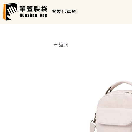
客 製 化 車 縫 
返回