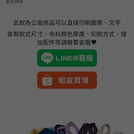
➢杜邦紙袋
更多詳情
➢水洗牛皮紙袋
此款為公版商品可以直接印刷圖案、文字
➢咖啡渣/軟木袋
客製款式尺寸、布料顏色厚度、印刷方式、增
加配件等請聯繫客服♥
➢化妝盥洗包/收納袋
➢皮革包袋
➢網布袋
➢台灣茄芷袋
➢台灣CORDURA®尼龍布包
➢好神Q版神明公仔