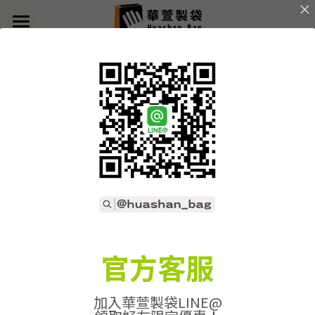
×
部落格分類
首頁
返回
關於華萱
所有博客分類
部落格
客製實例
產品列表
開始訂做
➢全款式總覽
➢不織布袋
聯絡我們
➢訂製流程
官方客服
➢帆布袋
➢印刷須知
線上詢價
加入華萱製袋LINE@
➢束口袋
➢布料/印刷/配件
搜索