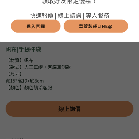
領取好友限定優惠！
➢保溫保冷袋
➢打樣和樣品
➢布料介紹
繁體中文
快速報價 | 線上諮詢 | 專人服務
➢潛水布袋
➢刀模下載
➢印刷介紹
進入官網
華萱製袋LINE@
繁體中文
LINE@客服
➢杯袋/餐具袋
➢常見Q&A
➢配件介紹
帆布|手提杯袋
➢野餐墊
【材質】帆布
【款式】人工車縫，有底無側款
➢尼龍&牛津布袋
【尺寸】
寬15*高19+底8cm
➢毛氈布袋
【顏色】顏色請洽客服
➢編織袋
線上詢價
➢針織袋
➢麻布袋