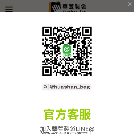
×
部落格分類
首頁
返回
關於華萱
所有博客分類
部落格
客製實例
產品列表
開始訂做
➢全款式總覽
➢不織布袋
聯絡我們
➢訂製流程
官方客服
➢帆布袋
➢印刷須知
線上詢價
加入華萱製袋LINE@
➢束口袋
➢布料/印刷/配件
搜索