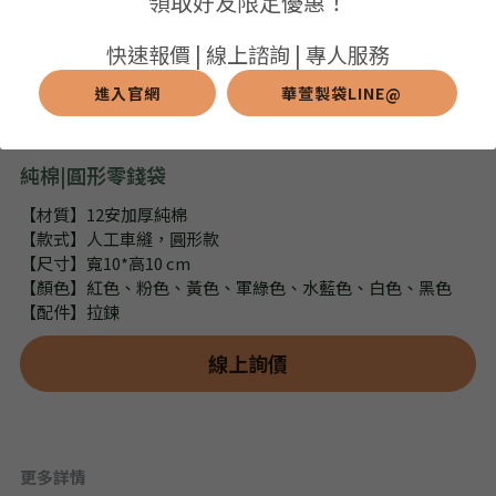
領取好友限定優惠！
➢保溫保冷袋
➢打樣和樣品
➢布料介紹
繁體中文
快速報價 | 線上諮詢 | 專人服務
➢潛水布袋
➢刀模下載
➢印刷介紹
進入官網
華萱製袋LINE@
繁體中文
LINE@客服
➢杯袋/餐具袋
➢常見Q&A
➢配件介紹
純棉|圓形零錢袋
➢野餐墊
【材質】12安加厚純棉
【款式】人工車縫，圓形款
➢尼龍&牛津布袋
【尺寸】寬10*高10 cm
【顏色】紅色、粉色、黃色、軍綠色、水藍色、白色、黑色
➢毛氈布袋
【配件】拉鍊
➢編織袋
線上詢價
➢針織袋
➢麻布袋
更多詳情