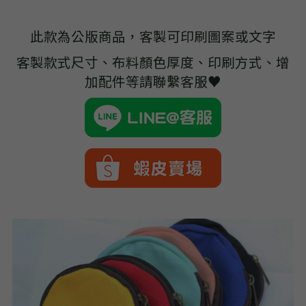
➢杜邦紙袋
此款為公版商品，客製可印刷圖案或文字
➢水洗牛皮紙袋
客製款式尺寸、布料顏色厚度、印刷方式、增
➢咖啡渣/軟木袋
加配件等請聯繫客服♥
➢化妝盥洗包/收納袋
➢皮革包袋
➢網布袋
➢台灣茄芷袋
➢台灣CORDURA®尼龍布包
➢好神Q版神明公仔