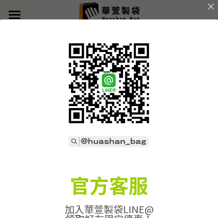
×
部落格分類
首頁
關於華萱
所有博客分類
部落格
全部
產-軟木布
產-水洗牛皮紙
產-網布袋
客製實例
產品列表
開始訂做
➢全款式總覽
➢不織布袋
聯絡我們
➢訂製流程
官方客服
➢帆布袋
➢印刷須知
線上詢價
加入華萱製袋LINE@
➢束口袋
➢布料/印刷/配件
搜索