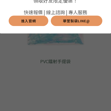
領取好友限定優惠！
➢保溫保冷袋
➢打樣和樣品
➢布料介紹
繁體中文
快速報價 | 線上諮詢 | 專人服務
➢潛水布袋
➢刀模下載
➢印刷介紹
進入官網
華萱製袋LINE@
繁體中文
LINE@客服
➢杯袋/餐具袋
➢常見Q&A
➢配件介紹
➢野餐墊
➢尼龍&牛津布袋
PVC鐳射手提袋
➢毛氈布袋
➢編織袋
➢針織袋
➢麻布袋