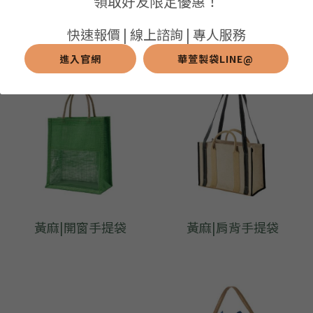
領取好友限定優惠！
棉麻拉鍊保溫袋
黃麻|開窗手提袋
➢保溫保冷袋
➢打樣和樣品
➢布料介紹
繁體中文
快速報價 | 線上諮詢 | 專人服務
➢潛水布袋
➢刀模下載
➢印刷介紹
進入官網
華萱製袋LINE@
繁體中文
LINE@客服
➢杯袋/餐具袋
➢常見Q&A
➢配件介紹
➢野餐墊
➢尼龍&牛津布袋
➢毛氈布袋
➢編織袋
黃麻|開窗手提袋
黃麻|肩背手提袋
➢針織袋
➢麻布袋