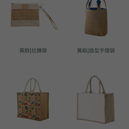
➢杜邦紙袋
➢水洗牛皮紙袋
➢咖啡渣/軟木袋
➢化妝盥洗包/收納袋
黃麻|拉鍊袋
黃麻|造型手提袋
➢皮革包袋
➢網布袋
➢台灣茄芷袋
➢台灣CORDURA®尼龍布包
➢好神Q版神明公仔