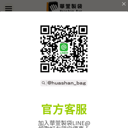
×
部落格分類
首頁
關於華萱
所有博客分類
部落格
全部
產-軟木布
產-水洗牛皮紙
產-網布袋
客製實例
產品列表
開始訂做
➢全款式總覽
➢不織布袋
聯絡我們
➢訂製流程
官方客服
➢帆布袋
➢印刷須知
線上詢價
加入華萱製袋LINE@
➢束口袋
➢布料/印刷/配件
搜索