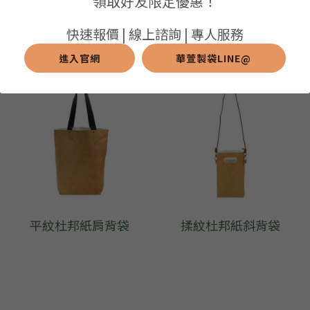
領取好友限定優惠！
平紋杜邦紙手拿保溫袋
手提平紋杜邦紙文件袋
➢保溫保冷袋
➢打樣和樣品
➢布料介紹
繁體中文
快速報價 | 線上諮詢 | 專人服務
➢潛水布袋
➢刀模下載
➢印刷介紹
進入官網
華萱製袋LINE@
繁體中文
LINE@客服
➢杯袋/餐具袋
➢常見Q&A
➢配件介紹
➢野餐墊
➢尼龍&牛津布袋
➢毛氈布袋
➢編織袋
平紋杜邦紙肩背袋
揉紋杜邦紙斜背袋
➢針織袋
➢麻布袋