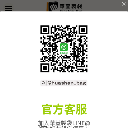
×
部落格分類
首頁
關於華萱
所有博客分類
部落格
全部
產-軟木布
產-水洗牛皮紙
產-網布袋
客製實例
產品列表
開始訂做
➢全款式總覽
➢不織布袋
聯絡我們
➢訂製流程
官方客服
➢帆布袋
➢印刷須知
線上詢價
加入華萱製袋LINE@
➢束口袋
➢布料/印刷/配件
搜索