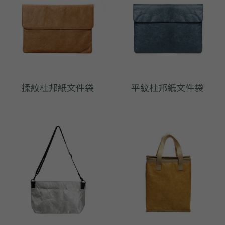
➢杜邦紙袋
➢水洗牛皮紙袋
➢咖啡渣/軟木袋
➢化妝盥洗包/收納袋
揉紋杜邦紙文件袋
平紋杜邦紙文件袋
➢皮革包袋
➢網布袋
➢台灣茄芷袋
➢台灣CORDURA®尼龍布包
➢好神Q版神明公仔