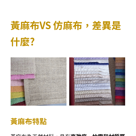
➢杜邦紙袋
➢水洗牛皮紙袋
黃麻布VS 仿麻布，差異是
➢咖啡渣/軟木袋
什麼?
➢化妝盥洗包/收納袋
➢皮革包袋
➢網布袋
➢台灣茄芷袋
➢台灣CORDURA®尼龍布包
➢好神Q版神明公仔
黃麻布特點