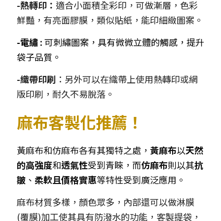
-熱轉印：
適合小面積全彩印，可做漸層，色彩
鮮豔，有亮面膠膜，類似貼紙，能印細緻圖案。
-電繡 :
可刺繡圖案，具有微微立體的觸感，提升
袋子品質。
-織帶印刷
：另外可以在織帶上使用熱轉印或網
版印刷，耐久不易脫落。
麻布客製化推薦！
黃麻布和仿麻布各有其獨特之處，
黃麻布
以
天然
的高強度
和
透氣性
受到青睞，而
仿麻布
則以其
抗
皺
、
柔軟且價格實惠
等特性受到廣泛應用。
麻布材質多樣，顏色眾多，內部還可以做淋膜
(覆膜)加工使其具有防潑水的功能，客製提袋，