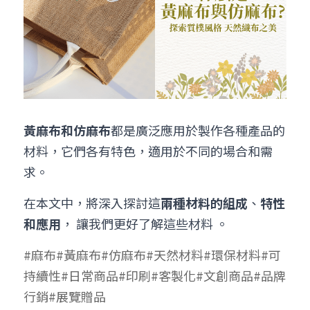
➢保溫保冷袋
➢打樣和樣品
➢布料介紹
繁體中文
➢潛水布袋
➢刀模下載
➢印刷介紹
繁體中文
LINE@客服
➢杯袋/餐具袋
➢常見Q&A
➢配件介紹
➢野餐墊
黃麻布和仿麻布
都是廣泛應用於製作各種產品的
材料，它們各有特色，適用於不同的場合和需
➢尼龍&牛津布袋
求。
➢毛氈布袋
在本文中，將深入探討這
兩種材料的組成
、
特性
➢編織袋
和應用
， 讓我們更好了解這些材料 。
➢針織袋
#麻布#黃麻布#仿麻布#天然材料#環保材料#可
持續性#日常商品#印刷#客製化#文創商品#品牌
➢麻布袋
行銷#展覽贈品