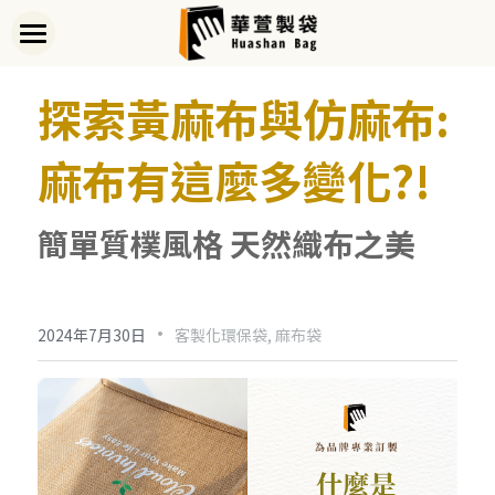
首頁
探索黃麻布與仿麻布:
關於華萱
麻布有這麼多變化?!
部落格
客製實例
簡單質樸風格 天然織布之美
產品列表
·
開始訂做
➢全款式總覽
2024年7月30日
客製化環保袋,
麻布袋
➢不織布袋
聯絡我們
➢訂製流程
➢帆布袋
➢印刷須知
線上詢價
➢束口袋
➢布料/印刷/配件
搜索